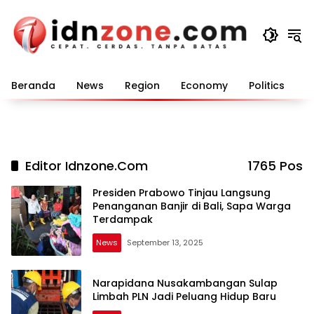
Langsung
ke
konten
Beranda
News
Region
Economy
Politics
E
Editor Idnzone.com
1765 Pos
Presiden Prabowo Tinjau Langsung
Penanganan Banjir di Bali, Sapa Warga
Terdampak
News
September 13, 2025
Narapidana Nusakambangan Sulap
Limbah PLN Jadi Peluang Hidup Baru