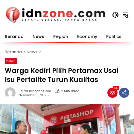
Langsung
ke
konten
Beranda
News
Region
Economy
Politics
E
Beranda
News
News
Warga Kediri Pilih Pertamax Usai
Isu Pertalite Turun Kualitas
237
Editor Idnzone.com
2 Min Baca
November 3, 2025