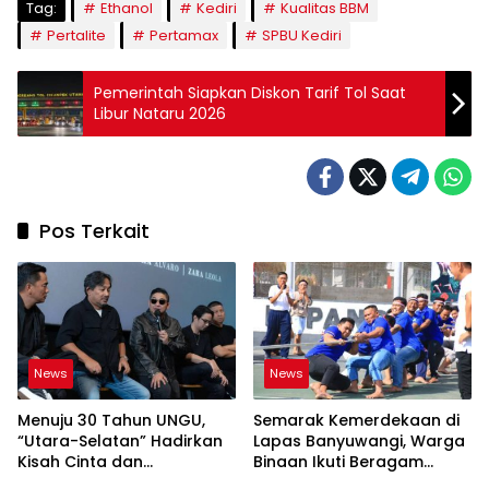
Tag:
Ethanol
Kediri
Kualitas BBM
Pertalite
Pertamax
SPBU Kediri
Pemerintah Siapkan Diskon Tarif Tol Saat
Libur Nataru 2026
Pos Terkait
News
News
Menuju 30 Tahun UNGU,
Semarak Kemerdekaan di
“Utara-Selatan” Hadirkan
Lapas Banyuwangi, Warga
Kisah Cinta dan
Binaan Ikuti Beragam
Perpisahan
Perlombaan