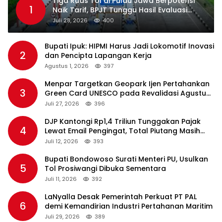
Tiga Ruas Tol di Pulau Jawa Berpotensi
1
Naik Tarif, BPJT Tunggu Hasil Evaluasi
Standar Pelayanan
Juli 28, 2026
400
Bupati Ipuk: HIPMI Harus Jadi Lokomotif Inovasi
2
dan Pencipta Lapangan Kerja
Agustus 1, 2026
397
Menpar Targetkan Geopark Ijen Pertahankan
3
Green Card UNESCO pada Revalidasi Agustus
2026
Juli 27, 2026
396
DJP Kantongi Rp1,4 Triliun Tunggakan Pajak
4
Lewat Email Pengingat, Total Piutang Masih
Rp36 Triliun
Juli 12, 2026
393
Bupati Bondowoso Surati Menteri PU, Usulkan
5
Tol Prosiwangi Dibuka Sementara
Juli 11, 2026
392
LaNyalla Desak Pemerintah Perkuat PT PAL
6
demi Kemandirian Industri Pertahanan Maritim
Juli 29, 2026
389