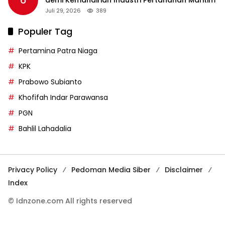
6
demi Kemandirian Industri Pertahanan Maritim
Juli 29, 2026
389
Populer Tag
Pertamina Patra Niaga
KPK
Prabowo Subianto
Khofifah Indar Parawansa
PGN
Bahlil Lahadalia
Privacy Policy
Pedoman Media Siber
Disclaimer
Index
© Idnzone.com All rights reserved