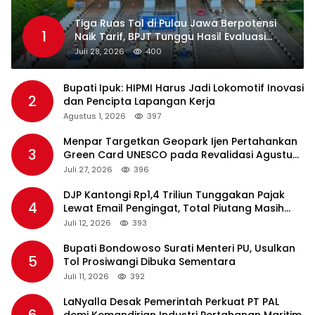
Tiga Ruas Tol di Pulau Jawa Berpotensi
1
Naik Tarif, BPJT Tunggu Hasil Evaluasi
Standar Pelayanan
Juli 28, 2026
400
Bupati Ipuk: HIPMI Harus Jadi Lokomotif Inovasi
2
dan Pencipta Lapangan Kerja
Agustus 1, 2026
397
Menpar Targetkan Geopark Ijen Pertahankan
3
Green Card UNESCO pada Revalidasi Agustus
2026
Juli 27, 2026
396
DJP Kantongi Rp1,4 Triliun Tunggakan Pajak
4
Lewat Email Pengingat, Total Piutang Masih
Rp36 Triliun
Juli 12, 2026
393
Bupati Bondowoso Surati Menteri PU, Usulkan
5
Tol Prosiwangi Dibuka Sementara
Juli 11, 2026
392
LaNyalla Desak Pemerintah Perkuat PT PAL