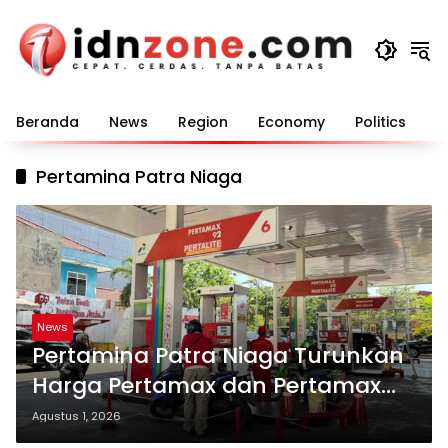
Langsung
ke
konten
Beranda
News
Region
Economy
Politics
E
Pertamina Patra Niaga
News
Pertamina Patra Niaga Turunkan
Harga Pertamax dan Pertamax
Turbo per 1 Agustus 2026
Agustus 1, 2026