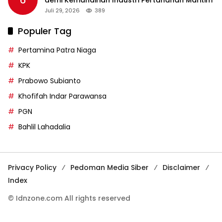
6
demi Kemandirian Industri Pertahanan Maritim
Juli 29, 2026
389
Populer Tag
Pertamina Patra Niaga
KPK
Prabowo Subianto
Khofifah Indar Parawansa
PGN
Bahlil Lahadalia
Privacy Policy
Pedoman Media Siber
Disclaimer
Index
© Idnzone.com All rights reserved