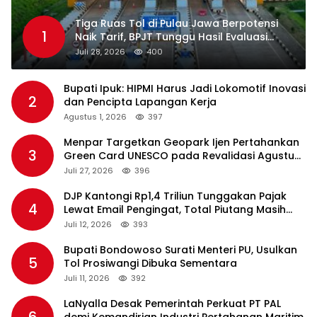
Tiga Ruas Tol di Pulau Jawa Berpotensi
1
Naik Tarif, BPJT Tunggu Hasil Evaluasi
Standar Pelayanan
Juli 28, 2026
400
Bupati Ipuk: HIPMI Harus Jadi Lokomotif Inovasi
2
dan Pencipta Lapangan Kerja
Agustus 1, 2026
397
Menpar Targetkan Geopark Ijen Pertahankan
3
Green Card UNESCO pada Revalidasi Agustus
2026
Juli 27, 2026
396
DJP Kantongi Rp1,4 Triliun Tunggakan Pajak
4
Lewat Email Pengingat, Total Piutang Masih
Rp36 Triliun
Juli 12, 2026
393
Bupati Bondowoso Surati Menteri PU, Usulkan
5
Tol Prosiwangi Dibuka Sementara
Juli 11, 2026
392
LaNyalla Desak Pemerintah Perkuat PT PAL