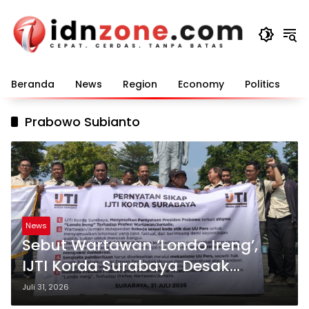
Langsung
ke
konten
Beranda
News
Region
Economy
Politics
E
Prabowo Subianto
News
Sebut Wartawan ‘Londo Ireng’,
IJTI Korda Surabaya Desak
Presiden Prabowo Minta Maaf
Juli 31, 2026
Terbuka