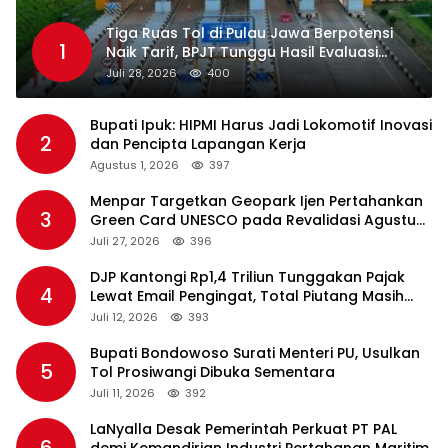
Tiga Ruas Tol di Pulau Jawa Berpotensi
1
Naik Tarif, BPJT Tunggu Hasil Evaluasi
Standar Pelayanan
Juli 28, 2026
400
Bupati Ipuk: HIPMI Harus Jadi Lokomotif Inovasi
2
dan Pencipta Lapangan Kerja
Agustus 1, 2026
397
Menpar Targetkan Geopark Ijen Pertahankan
3
Green Card UNESCO pada Revalidasi Agustus
2026
Juli 27, 2026
396
DJP Kantongi Rp1,4 Triliun Tunggakan Pajak
4
Lewat Email Pengingat, Total Piutang Masih
Rp36 Triliun
Juli 12, 2026
393
Bupati Bondowoso Surati Menteri PU, Usulkan
5
Tol Prosiwangi Dibuka Sementara
Juli 11, 2026
392
LaNyalla Desak Pemerintah Perkuat PT PAL