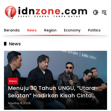
Langsung
ke
konten
Beranda
News
Region
Economy
Politics
E
News
News
Menuju 30 Tahun UNGU, “Utara-
Selatan” Hadirkan Kisah Cinta
dan Perpisahan
Agustus 8, 2026