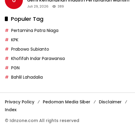
6
demi Kemandirian Industri Pertahanan Maritim
Juli 29, 2026
389
Populer Tag
Pertamina Patra Niaga
KPK
Prabowo Subianto
Khofifah Indar Parawansa
PGN
Bahlil Lahadalia
Privacy Policy
Pedoman Media Siber
Disclaimer
Index
© Idnzone.com All rights reserved