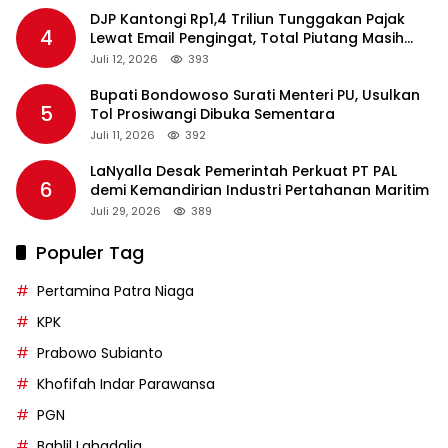
DJP Kantongi Rp1,4 Triliun Tunggakan Pajak
4
Lewat Email Pengingat, Total Piutang Masih
Rp36 Triliun
Juli 12, 2026
393
Bupati Bondowoso Surati Menteri PU, Usulkan
5
Tol Prosiwangi Dibuka Sementara
Juli 11, 2026
392
LaNyalla Desak Pemerintah Perkuat PT PAL
6
demi Kemandirian Industri Pertahanan Maritim
Juli 29, 2026
389
Populer Tag
Pertamina Patra Niaga
KPK
Prabowo Subianto
Khofifah Indar Parawansa
PGN
Bahlil Lahadalia