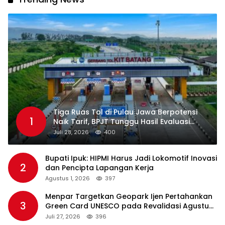
Tiga Ruas Tol di Pulau Jawa Berpotensi
1
Naik Tarif, BPJT Tunggu Hasil Evaluasi
Standar Pelayanan
Juli 28, 2026
400
Bupati Ipuk: HIPMI Harus Jadi Lokomotif Inovasi
2
dan Pencipta Lapangan Kerja
Agustus 1, 2026
397
Menpar Targetkan Geopark Ijen Pertahankan
3
Green Card UNESCO pada Revalidasi Agustus
2026
Juli 27, 2026
396