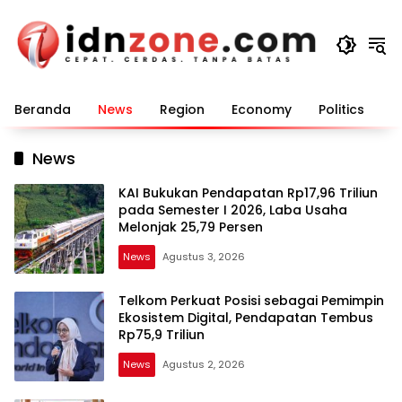
Langsung
ke
konten
Beranda
News
Region
Economy
Politics
E
News
KAI Bukukan Pendapatan Rp17,96 Triliun
pada Semester I 2026, Laba Usaha
Melonjak 25,79 Persen
News
Agustus 3, 2026
Telkom Perkuat Posisi sebagai Pemimpin
Ekosistem Digital, Pendapatan Tembus
Rp75,9 Triliun
News
Agustus 2, 2026