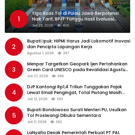
Tiga Ruas Tol di Pulau Jawa Berpotensi
1
Naik Tarif, BPJT Tunggu Hasil Evaluasi
Standar Pelayanan
Juli 28, 2026
400
Bupati Ipuk: HIPMI Harus Jadi Lokomotif Inovasi
2
dan Pencipta Lapangan Kerja
Agustus 1, 2026
397
Menpar Targetkan Geopark Ijen Pertahankan
3
Green Card UNESCO pada Revalidasi Agustus
2026
Juli 27, 2026
396
DJP Kantongi Rp1,4 Triliun Tunggakan Pajak
4
Lewat Email Pengingat, Total Piutang Masih
Rp36 Triliun
Juli 12, 2026
393
Bupati Bondowoso Surati Menteri PU, Usulkan
5
Tol Prosiwangi Dibuka Sementara
Juli 11, 2026
392
LaNyalla Desak Pemerintah Perkuat PT PAL