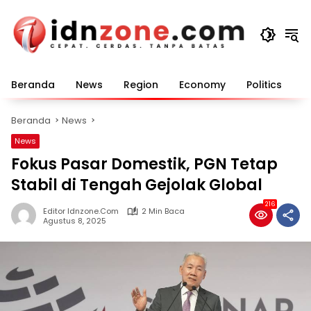
Langsung
ke
konten
Beranda
News
Region
Economy
Politics
E
Beranda
News
News
Fokus Pasar Domestik, PGN Tetap
Stabil di Tengah Gejolak Global
216
Editor Idnzone.com
2 Min Baca
Agustus 8, 2025