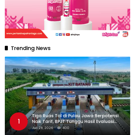
Trending News
Tiga Ruas Tol di Pulau Jawa Berpotensi
1
Naik Tarif, BPJT Tunggu Hasil Evaluasi
Standar Pelayanan
Juli 28, 2026
400