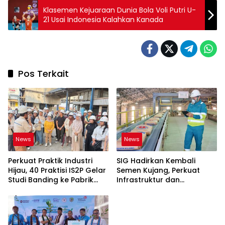
Klasemen Kejuaraan Dunia Bola Voli Putri U-
21 Usai Indonesia Kalahkan Kanada
Pos Terkait
News
News
Perkuat Praktik Industri
SIG Hadirkan Kembali
Hijau, 40 Praktisi IS2P Gelar
Semen Kujang, Perkuat
Studi Banding ke Pabrik
Infrastruktur dan
Bogasari Jakarta
Pembangunan Jawa Barat