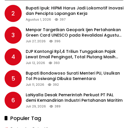
Bupati Ipuk: HIPMI Harus Jadi Lokomotif Inovasi
2
dan Pencipta Lapangan Kerja
Agustus 1, 2026
397
Menpar Targetkan Geopark Ijen Pertahankan
3
Green Card UNESCO pada Revalidasi Agustus
2026
Juli 27, 2026
396
DJP Kantongi Rp1,4 Triliun Tunggakan Pajak
4
Lewat Email Pengingat, Total Piutang Masih
Rp36 Triliun
Juli 12, 2026
393
Bupati Bondowoso Surati Menteri PU, Usulkan
5
Tol Prosiwangi Dibuka Sementara
Juli 11, 2026
392
LaNyalla Desak Pemerintah Perkuat PT PAL
6
demi Kemandirian Industri Pertahanan Maritim
Juli 29, 2026
389
Populer Tag