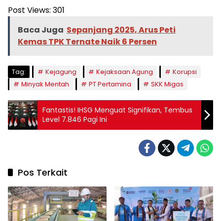
Post Views:
301
Baca Juga
Sepanjang 2025, Arus Peti
Kemas TPK Ternate Naik 6 Persen
Tag:
Kejagung
Kejaksaan Agung
Korupsi
Minyak Mentah
PT Pertamina
SKK Migas
Fantastis! IHSG Menguat Signifikan, Tembus
Level 7.846 Pagi Ini
Pos Terkait