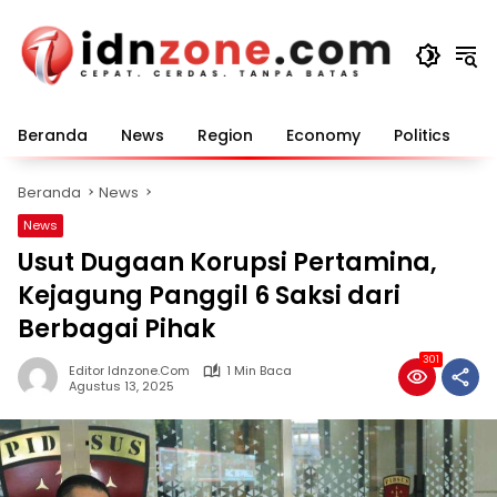
Langsung
ke
konten
Beranda
News
Region
Economy
Politics
E
Beranda
News
News
Usut Dugaan Korupsi Pertamina,
Kejagung Panggil 6 Saksi dari
Berbagai Pihak
301
Editor Idnzone.com
1 Min Baca
Agustus 13, 2025