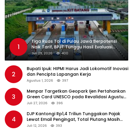
Tiga Ruas Tol di Pulau Jawa Berpotensi
1
Naik Tarif, BPJT Tunggu Hasil Evaluasi
Standar Pelayanan
Juli 28, 2026
400
Bupati Ipuk: HIPMI Harus Jadi Lokomotif Inovasi
2
dan Pencipta Lapangan Kerja
Agustus 1, 2026
397
Menpar Targetkan Geopark Ijen Pertahankan
3
Green Card UNESCO pada Revalidasi Agustus
2026
Juli 27, 2026
396
DJP Kantongi Rp1,4 Triliun Tunggakan Pajak
4
Lewat Email Pengingat, Total Piutang Masih
Rp36 Triliun
Juli 12, 2026
393