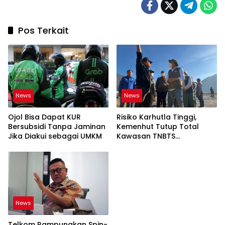
Pos Terkait
News
News
Ojol Bisa Dapat KUR
Risiko Karhutla Tinggi,
Bersubsidi Tanpa Jaminan
Kemenhut Tutup Total
Jika Diakui sebagai UMKM
Kawasan TNBTS
Sementara
News
Telkom Rampungkan Spin-