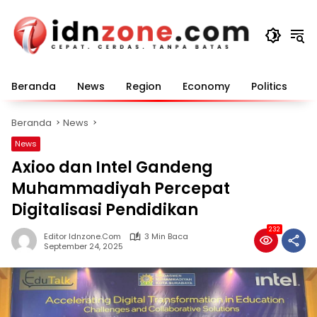
Langsung
ke
konten
Beranda
News
Region
Economy
Politics
E
Beranda
News
News
Axioo dan Intel Gandeng
Muhammadiyah Percepat
Digitalisasi Pendidikan
232
Editor Idnzone.com
3 Min Baca
September 24, 2025