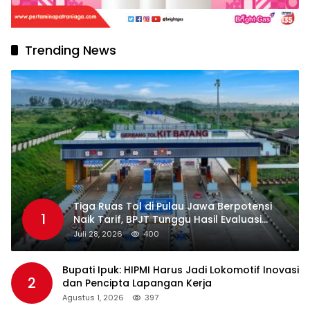
Trending News
Tiga Ruas Tol di Pulau Jawa Berpotensi
1
Naik Tarif, BPJT Tunggu Hasil Evaluasi
Standar Pelayanan
Juli 28, 2026
400
Bupati Ipuk: HIPMI Harus Jadi Lokomotif Inovasi
2
dan Pencipta Lapangan Kerja
Agustus 1, 2026
397