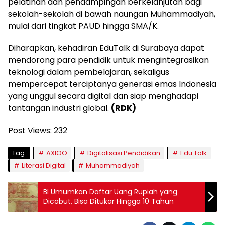
pelatihan dan pendampingan berkelanjutan bagi
sekolah-sekolah di bawah naungan Muhammadiyah,
mulai dari tingkat PAUD hingga SMA/K.
Diharapkan, kehadiran EduTalk di Surabaya dapat
mendorong para pendidik untuk mengintegrasikan
teknologi dalam pembelajaran, sekaligus
mempercepat terciptanya generasi emas Indonesia
yang unggul secara digital dan siap menghadapi
tantangan industri global.
(RDK)
Post Views:
232
Tag:
AXIOO
Digitalisasi Pendidikan
Edu Talk
Literasi Digital
Muhammadiyah
BI Umumkan Daftar Uang Rupiah yang
Dicabut, Bisa Ditukar Hingga 10 Tahun