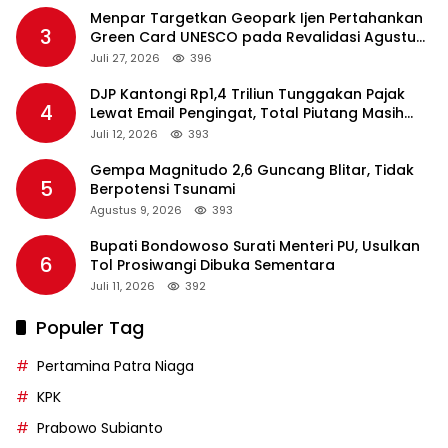
Menpar Targetkan Geopark Ijen Pertahankan
3
Green Card UNESCO pada Revalidasi Agustus
2026
Juli 27, 2026
396
DJP Kantongi Rp1,4 Triliun Tunggakan Pajak
4
Lewat Email Pengingat, Total Piutang Masih
Rp36 Triliun
Juli 12, 2026
393
Gempa Magnitudo 2,6 Guncang Blitar, Tidak
5
Berpotensi Tsunami
Agustus 9, 2026
393
Bupati Bondowoso Surati Menteri PU, Usulkan
6
Tol Prosiwangi Dibuka Sementara
Juli 11, 2026
392
Populer Tag
Pertamina Patra Niaga
KPK
Prabowo Subianto