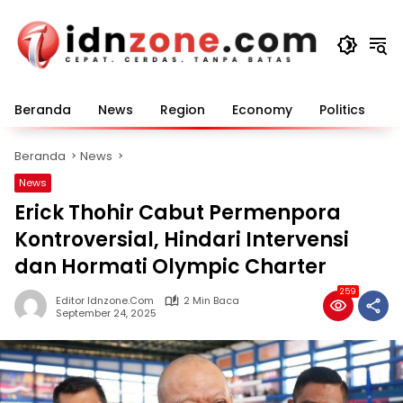
Langsung
ke
konten
Beranda
News
Region
Economy
Politics
E
Beranda
News
News
Erick Thohir Cabut Permenpora
Kontroversial, Hindari Intervensi
dan Hormati Olympic Charter
259
Editor Idnzone.com
2 Min Baca
September 24, 2025