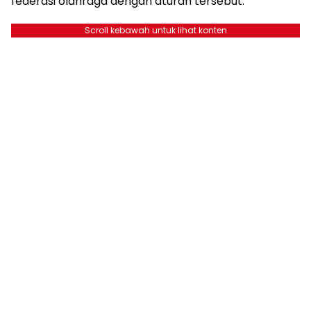
federasi olahraga dengan aturan tersebut.
Scroll kebawah untuk lihat konten