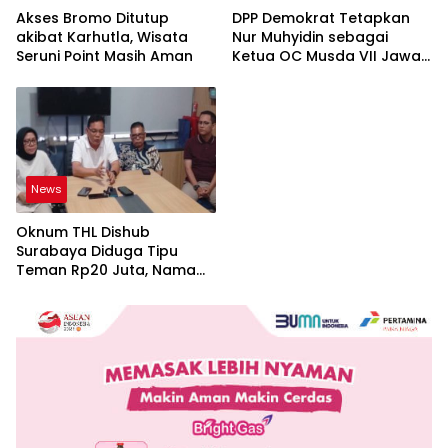
Akses Bromo Ditutup
DPP Demokrat Tetapkan
akibat Karhutla, Wisata
Nur Muhyidin sebagai
Seruni Point Masih Aman
Ketua OC Musda VII Jawa
Timur
News
Oknum THL Dishub
Surabaya Diduga Tipu
Teman Rp20 Juta, Nama
Pejabat Dicatut