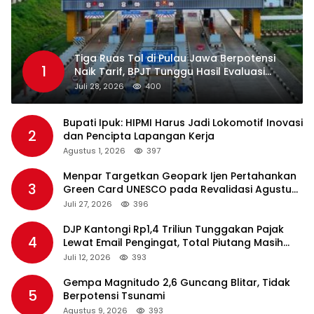
Tiga Ruas Tol di Pulau Jawa Berpotensi
1
Naik Tarif, BPJT Tunggu Hasil Evaluasi
Standar Pelayanan
Juli 28, 2026
400
Bupati Ipuk: HIPMI Harus Jadi Lokomotif Inovasi
2
dan Pencipta Lapangan Kerja
Agustus 1, 2026
397
Menpar Targetkan Geopark Ijen Pertahankan
3
Green Card UNESCO pada Revalidasi Agustus
2026
Juli 27, 2026
396
DJP Kantongi Rp1,4 Triliun Tunggakan Pajak
4
Lewat Email Pengingat, Total Piutang Masih
Rp36 Triliun
Juli 12, 2026
393
Gempa Magnitudo 2,6 Guncang Blitar, Tidak
5
Berpotensi Tsunami
Agustus 9, 2026
393