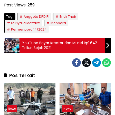
Post Views:
259
Tag:
Anggota DPD RI
Erick Thoir
La Nyalla Mattalitti
Menpora
Permenpora 14/2024
YouTube Bayar Kreator dan Musisi Rp1.642
Triliun Sejak 2021
Pos Terkait
News
News