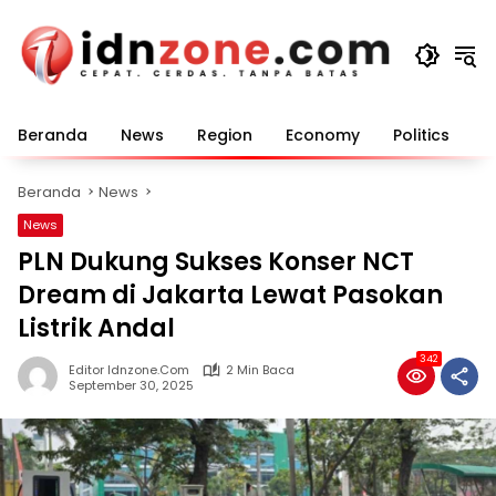
Langsung
ke
konten
Beranda
News
Region
Economy
Politics
E
Beranda
News
News
PLN Dukung Sukses Konser NCT
Dream di Jakarta Lewat Pasokan
Listrik Andal
342
Editor Idnzone.com
2 Min Baca
September 30, 2025