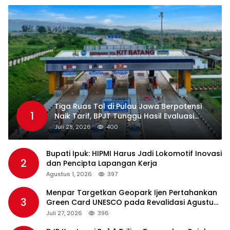
Tiga Ruas Tol di Pulau Jawa Berpotensi
1
Naik Tarif, BPJT Tunggu Hasil Evaluasi
Standar Pelayanan
Juli 28, 2026
400
Bupati Ipuk: HIPMI Harus Jadi Lokomotif Inovasi
2
dan Pencipta Lapangan Kerja
Agustus 1, 2026
397
Menpar Targetkan Geopark Ijen Pertahankan
3
Green Card UNESCO pada Revalidasi Agustus
2026
Juli 27, 2026
396