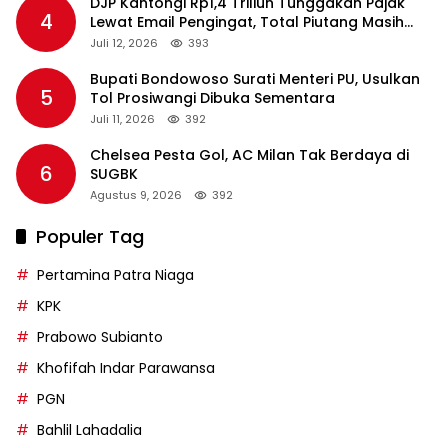
DJP Kantongi Rp1,4 Triliun Tunggakan Pajak
4
Lewat Email Pengingat, Total Piutang Masih
Rp36 Triliun
Juli 12, 2026
393
Bupati Bondowoso Surati Menteri PU, Usulkan
5
Tol Prosiwangi Dibuka Sementara
Juli 11, 2026
392
Chelsea Pesta Gol, AC Milan Tak Berdaya di
6
SUGBK
Agustus 9, 2026
392
Populer Tag
Pertamina Patra Niaga
KPK
Prabowo Subianto
Khofifah Indar Parawansa
PGN
Bahlil Lahadalia