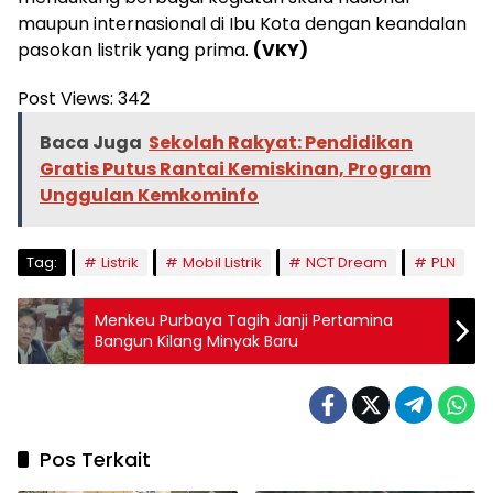
maupun internasional di Ibu Kota dengan keandalan
pasokan listrik yang prima.
(VKY)
Post Views:
342
Baca Juga
Sekolah Rakyat: Pendidikan
Gratis Putus Rantai Kemiskinan, Program
Unggulan Kemkominfo
Tag:
Listrik
Mobil Listrik
NCT Dream
PLN
Menkeu Purbaya Tagih Janji Pertamina
Bangun Kilang Minyak Baru
Pos Terkait