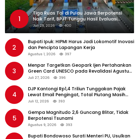
Tiga Ruas Tol di Pulau Jawa Berpotensi
1
Naik Tarif, BPJT Tunggu Hasil Evaluasi
Standar Pelayanan
Juli 28, 2026
400
Bupati Ipuk: HIPMI Harus Jadi Lokomotif Inovasi
2
dan Pencipta Lapangan Kerja
Agustus 1, 2026
397
Menpar Targetkan Geopark Ijen Pertahankan
3
Green Card UNESCO pada Revalidasi Agustus
2026
Juli 27, 2026
396
DJP Kantongi Rp1,4 Triliun Tunggakan Pajak
4
Lewat Email Pengingat, Total Piutang Masih
Rp36 Triliun
Juli 12, 2026
393
Gempa Magnitudo 2,6 Guncang Blitar, Tidak
5
Berpotensi Tsunami
Agustus 9, 2026
393
Bupati Bondowoso Surati Menteri PU, Usulkan