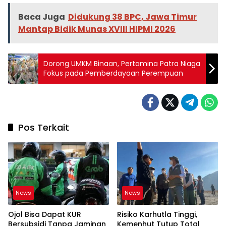
Baca Juga
Didukung 38 BPC, Jawa Timur
Mantap Bidik Munas XVIII HIPMI 2026
Dorong UMKM Binaan, Pertamina Patra Niaga
Fokus pada Pemberdayaan Perempuan
Pos Terkait
News
News
Ojol Bisa Dapat KUR
Risiko Karhutla Tinggi,
Bersubsidi Tanpa Jaminan
Kemenhut Tutup Total