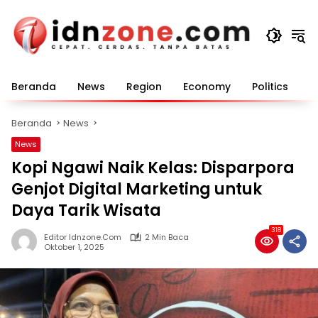
Langsung
ke
konten
Beranda
News
Region
Economy
Politics
E
Beranda
News
News
Kopi Ngawi Naik Kelas: Disparpora
Genjot Digital Marketing untuk
Daya Tarik Wisata
318
Editor Idnzone.com
2 Min Baca
Oktober 1, 2025