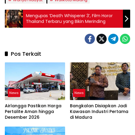
Mengupas ‘Death Whisperer 3’, Film Horor
Thailand Terbaru yang Bikin Merinding
Pos Terkait
News
News
Airlangga Pastikan Harga
Bangkalan Disiapkan Jadi
Pertalite Aman hingga
Kawasan Industri Pertama
Desember 2026
di Madura