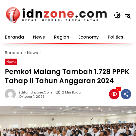
Langsung
ke
konten
Beranda
News
Region
Economy
Politics
E
Beranda
News
News
Pemkot Malang Tambah 1.728 PPPK
Tahap II Tahun Anggaran 2024
211
Editor Idnzone.com
2 Min Baca
Oktober 1, 2025