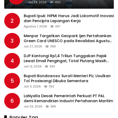
Standar Pelayanan
Juli 28, 2026
400
Bupati Ipuk: HIPMI Harus Jadi Lokomotif Inovasi
2
dan Pencipta Lapangan Kerja
Agustus 1, 2026
397
Menpar Targetkan Geopark Ijen Pertahankan
3
Green Card UNESCO pada Revalidasi Agustus
2026
Juli 27, 2026
396
DJP Kantongi Rp1,4 Triliun Tunggakan Pajak
4
Lewat Email Pengingat, Total Piutang Masih
Rp36 Triliun
Juli 12, 2026
393
Bupati Bondowoso Surati Menteri PU, Usulkan
5
Tol Prosiwangi Dibuka Sementara
Juli 11, 2026
392
LaNyalla Desak Pemerintah Perkuat PT PAL
6
demi Kemandirian Industri Pertahanan Maritim
Juli 29, 2026
389
Populer Tag