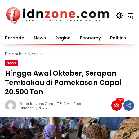
Langsung
ke
konten
Beranda
News
Region
Economy
Politics
E
Beranda
News
News
Hingga Awal Oktober, Serapan
Tembakau di Pamekasan Capai
20.500 Ton
403
Editor Idnzone.com
2 Min Baca
Oktober 6, 2025