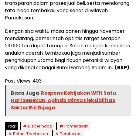
transparan dalam proses jual beli, serta mendorong
tata niaga tembakau yang sehat di wilayah
Pamekasan.
Dengan sisa waktu masa panen hingga November
mendatang, pemerintah optimis target serapan
29.000 ton dapat tercapai. Selain menjadi komoditas
andalan daerah, tembakau juga menjadi sumber
penghidupan utama bagi ribuan petani di wilayah
yang dikenal sebagai Bumi Gerbang Salam ini.
(BKP)
Post Views:
403
Baca Juga
Respons Kebijakan WFH Satu
Hari Sepekan, Apindo Minta Fleksibilitas
Sektor Riil Dijaga
Tag:
Disperindag
Pamekasan
Petani Tembakau
Tembakau