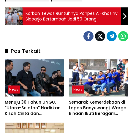
Korban Tewas Runtuhnya Ponpes Al-Khoziny
Sidoarjo Bertambah Jadi 59 Orang
Pos Terkait
News
News
Menuju 30 Tahun UNGU,
Semarak Kemerdekaan di
“Utara-Selatan” Hadirkan
Lapas Banyuwangi, Warga
Kisah Cinta dan
Binaan Ikuti Beragam
Perpisahan
Perlombaan