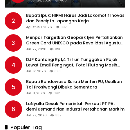
Juli 28, 2026
400
Bupati Ipuk: HIPMI Harus Jadi Lokomotif Inovasi
2
dan Pencipta Lapangan Kerja
Agustus 1, 2026
397
Menpar Targetkan Geopark Ijen Pertahankan
3
Green Card UNESCO pada Revalidasi Agustus
2026
Juli 27, 2026
396
DJP Kantongi Rp1,4 Triliun Tunggakan Pajak
4
Lewat Email Pengingat, Total Piutang Masih
Rp36 Triliun
Juli 12, 2026
393
Bupati Bondowoso Surati Menteri PU, Usulkan
5
Tol Prosiwangi Dibuka Sementara
Juli 11, 2026
392
LaNyalla Desak Pemerintah Perkuat PT PAL
6
demi Kemandirian Industri Pertahanan Maritim
Juli 29, 2026
389
Populer Tag