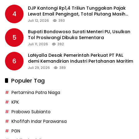
DJP Kantongi Rp1,4 Triliun Tunggakan Pajak
4
Lewat Email Pengingat, Total Piutang Masih
Rp36 Triliun
Juli 12, 2026
393
Bupati Bondowoso Surati Menteri PU, Usulkan
5
Tol Prosiwangi Dibuka Sementara
Juli 11, 2026
392
LaNyalla Desak Pemerintah Perkuat PT PAL
6
demi Kemandirian Industri Pertahanan Maritim
Juli 29, 2026
389
Populer Tag
Pertamina Patra Niaga
KPK
Prabowo Subianto
Khofifah Indar Parawansa
PGN