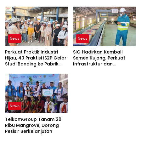
News
News
Perkuat Praktik Industri
SIG Hadirkan Kembali
Hijau, 40 Praktisi IS2P Gelar
Semen Kujang, Perkuat
Studi Banding ke Pabrik
Infrastruktur dan
Bogasari Jakarta
Pembangunan Jawa Barat
News
TelkomGroup Tanam 20
Ribu Mangrove, Dorong
Pesisir Berkelanjutan