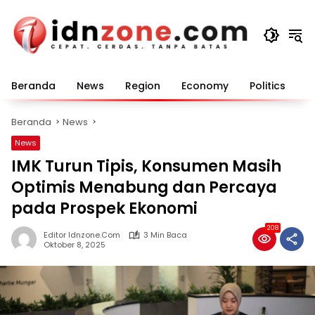
Langsung
ke
konten
Beranda
News
Region
Economy
Politics
E
Beranda
News
News
IMK Turun Tipis, Konsumen Masih
Optimis Menabung dan Percaya
pada Prospek Ekonomi
208
Editor Idnzone.com
3 Min Baca
Oktober 8, 2025