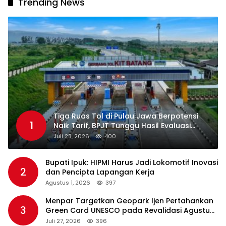
Trending News
Tiga Ruas Tol di Pulau Jawa Berpotensi
1
Naik Tarif, BPJT Tunggu Hasil Evaluasi
Standar Pelayanan
Juli 28, 2026
400
Bupati Ipuk: HIPMI Harus Jadi Lokomotif Inovasi
2
dan Pencipta Lapangan Kerja
Agustus 1, 2026
397
Menpar Targetkan Geopark Ijen Pertahankan
3
Green Card UNESCO pada Revalidasi Agustus
2026
Juli 27, 2026
396