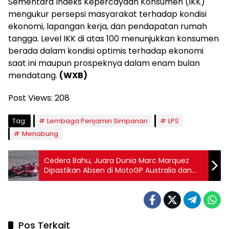
Sementara Indeks Kepercayaan Konsumen (IKK)
mengukur persepsi masyarakat terhadap kondisi
ekonomi, lapangan kerja, dan pendapatan rumah
tangga. Level IKK di atas 100 menunjukkan konsumen
berada dalam kondisi optimis terhadap ekonomi
saat ini maupun prospeknya dalam enam bulan
mendatang.
(WXB)
Post Views:
208
Tag:
Lembaga Penjamin Simpanan
LPS
Menabung
Cedera Bahu, Juara Dunia Marc Marquez
Dipastikan Absen di MotoGP Australia dan
Malaysia
Pos Terkait