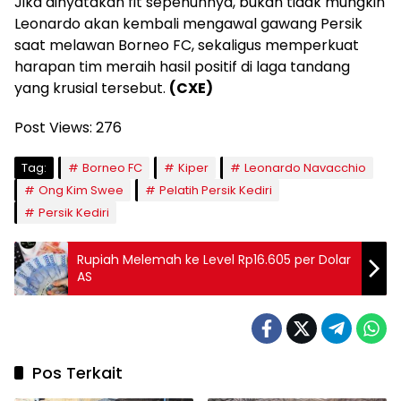
Jika dinyatakan fit sepenuhnya, bukan tidak mungkin
Leonardo akan kembali mengawal gawang Persik
saat melawan Borneo FC, sekaligus memperkuat
harapan tim meraih hasil positif di laga tandang
yang krusial tersebut.
(CXE)
Post Views:
276
Tag:
Borneo FC
Kiper
Leonardo Navacchio
Ong Kim Swee
Pelatih Persik Kediri
Persik Kediri
Rupiah Melemah ke Level Rp16.605 per Dolar
AS
Pos Terkait