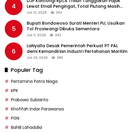
DJP Kantongi Rp1,4 Triliun Tunggakan Pajak
4
Lewat Email Pengingat, Total Piutang Masih
Rp36 Triliun
Juli 12, 2026
393
Bupati Bondowoso Surati Menteri PU, Usulkan
5
Tol Prosiwangi Dibuka Sementara
Juli 11, 2026
392
LaNyalla Desak Pemerintah Perkuat PT PAL
6
demi Kemandirian Industri Pertahanan Maritim
Juli 29, 2026
389
Populer Tag
Pertamina Patra Niaga
KPK
Prabowo Subianto
Khofifah Indar Parawansa
PGN
Bahlil Lahadalia