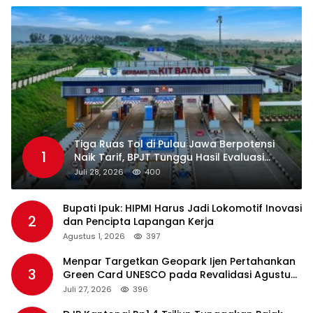
Tiga Ruas Tol di Pulau Jawa Berpotensi
1
Naik Tarif, BPJT Tunggu Hasil Evaluasi
Standar Pelayanan
Juli 28, 2026
400
Bupati Ipuk: HIPMI Harus Jadi Lokomotif Inovasi
2
dan Pencipta Lapangan Kerja
Agustus 1, 2026
397
Menpar Targetkan Geopark Ijen Pertahankan
3
Green Card UNESCO pada Revalidasi Agustus
2026
Juli 27, 2026
396