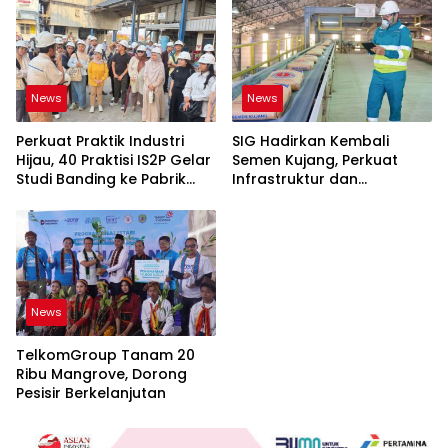
News
News
Perkuat Praktik Industri
SIG Hadirkan Kembali
Hijau, 40 Praktisi IS2P Gelar
Semen Kujang, Perkuat
Studi Banding ke Pabrik
Infrastruktur dan
Bogasari Jakarta
Pembangunan Jawa Barat
News
TelkomGroup Tanam 20
Ribu Mangrove, Dorong
Pesisir Berkelanjutan