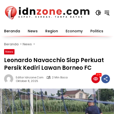
Langsung
ke
konten
Beranda
News
Region
Economy
Politics
E
Beranda
News
News
Leonardo Navacchio Siap Perkuat
Persik Kediri Lawan Borneo FC
276
Editor Idnzone.com
2 Min Baca
Oktober 8, 2025