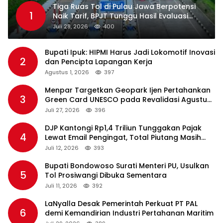
Tiga Ruas Tol di Pulau Jawa Berpotensi
1
Naik Tarif, BPJT Tunggu Hasil Evaluasi
Standar Pelayanan
Juli 28, 2026
400
Bupati Ipuk: HIPMI Harus Jadi Lokomotif Inovasi
2
dan Pencipta Lapangan Kerja
Agustus 1, 2026
397
Menpar Targetkan Geopark Ijen Pertahankan
3
Green Card UNESCO pada Revalidasi Agustus
2026
Juli 27, 2026
396
DJP Kantongi Rp1,4 Triliun Tunggakan Pajak
4
Lewat Email Pengingat, Total Piutang Masih
Rp36 Triliun
Juli 12, 2026
393
Bupati Bondowoso Surati Menteri PU, Usulkan
5
Tol Prosiwangi Dibuka Sementara
Juli 11, 2026
392
LaNyalla Desak Pemerintah Perkuat PT PAL
6
demi Kemandirian Industri Pertahanan Maritim