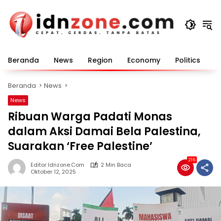
Langsung
ke
konten
Beranda
News
Region
Economy
Politics
E
Beranda
News
News
Ribuan Warga Padati Monas
dalam Aksi Damai Bela Palestina,
Suarakan ‘Free Palestine’
216
Editor Idnzone.com
2 Min Baca
Oktober 12, 2025