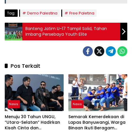
Tag:
Demo Palestina
Free Paletina
Banteng Jatim U-17 Tampil Solid, Tahan
Imbang Persebaya Youth Elite
Pos Terkait
News
News
Menuju 30 Tahun UNGU,
Semarak Kemerdekaan di
“Utara-Selatan” Hadirkan
Lapas Banyuwangi, Warga
Kisah Cinta dan
Binaan Ikuti Beragam