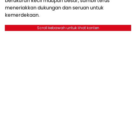
berukuran kecil maupun besar, sambil terus
meneriakkan dukungan dan seruan untuk
kemerdekaan.
Scroll kebawah untuk lihat konten