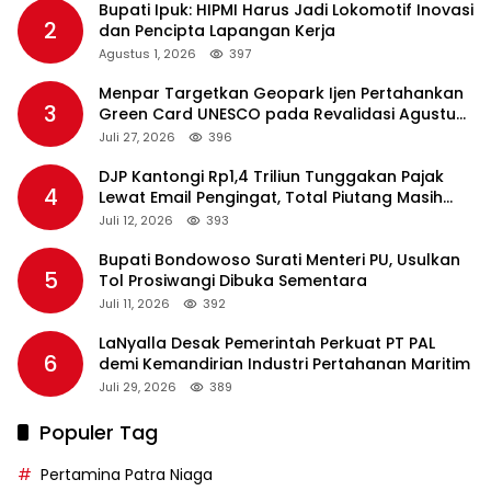
Bupati Ipuk: HIPMI Harus Jadi Lokomotif Inovasi
2
dan Pencipta Lapangan Kerja
Agustus 1, 2026
397
Menpar Targetkan Geopark Ijen Pertahankan
3
Green Card UNESCO pada Revalidasi Agustus
2026
Juli 27, 2026
396
DJP Kantongi Rp1,4 Triliun Tunggakan Pajak
4
Lewat Email Pengingat, Total Piutang Masih
Rp36 Triliun
Juli 12, 2026
393
Bupati Bondowoso Surati Menteri PU, Usulkan
5
Tol Prosiwangi Dibuka Sementara
Juli 11, 2026
392
LaNyalla Desak Pemerintah Perkuat PT PAL
6
demi Kemandirian Industri Pertahanan Maritim
Juli 29, 2026
389
Populer Tag
Pertamina Patra Niaga