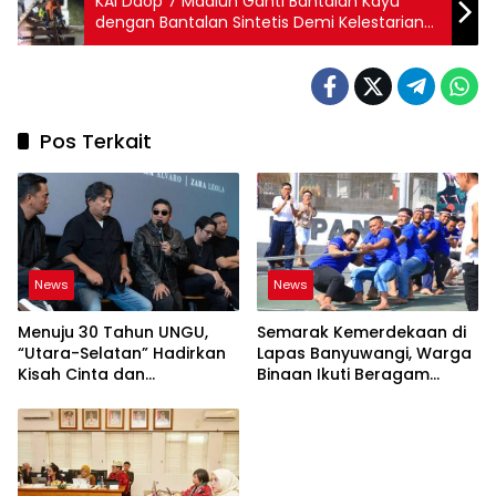
KAI Daop 7 Madiun Ganti Bantalan Kayu
dengan Bantalan Sintetis Demi Kelestarian
Lingkungan
Pos Terkait
News
News
Menuju 30 Tahun UNGU,
Semarak Kemerdekaan di
“Utara-Selatan” Hadirkan
Lapas Banyuwangi, Warga
Kisah Cinta dan
Binaan Ikuti Beragam
Perpisahan
Perlombaan