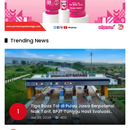
Trending News
Tiga Ruas Tol di Pulau Jawa Berpotensi
1
Naik Tarif, BPJT Tunggu Hasil Evaluasi
Standar Pelayanan
Juli 28, 2026
400