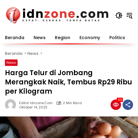
Langsung
ke
konten
Beranda
News
Region
Economy
Politics
E
Beranda
News
News
Harga Telur di Jombang
Merangkak Naik, Tembus Rp29 Ribu
per Kilogram
321
Editor Idnzone.com
2 Min Baca
Oktober 14, 2025