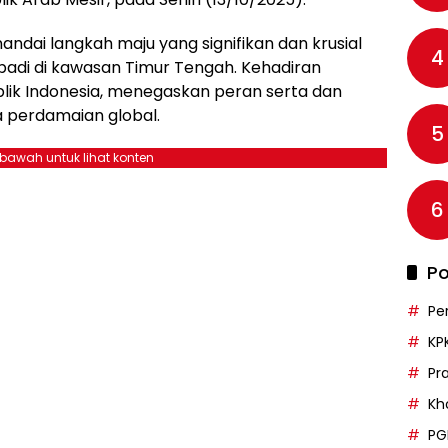
ndai langkah maju yang signifikan dan krusial
4
badi di kawasan Timur Tengah. Kehadiran
lik Indonesia, menegaskan peran serta dan
 perdamaian global.
5
ebawah untuk lihat konten
6
Po
Pe
KP
Pr
Kh
PG