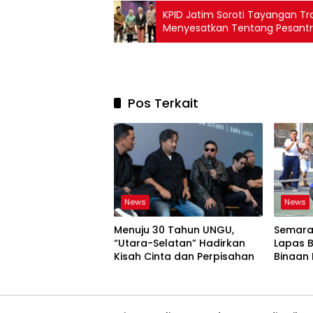
KPID Jatim Soroti Tayangan T
Menyesatkan Tentang Pesant
Pos Terkait
News
News
Menuju 30 Tahun UNGU,
Semara
“Utara-Selatan” Hadirkan
Lapas 
Kisah Cinta dan Perpisahan
Binaan 
Perlom