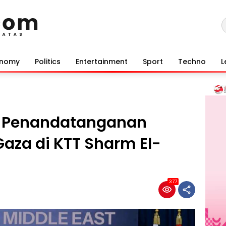
onomy
Politics
Entertainment
Sport
Techno
L
n Penandatanganan
Gaza di KTT Sharm El-
377