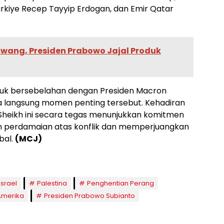
Turkiye Recep Tayyip Erdogan, dan Emir Qatar
wang, Presiden Prabowo Jajal Produk
uduk bersebelahan dengan Presiden Macron
a langsung momen penting tersebut. Kehadiran
Sheikh ini secara tegas menunjukkan komitmen
n perdamaian atas konflik dan memperjuangkan
bal.
(MCJ)
Israel
Palestina
Penghentian Perang
Amerika
Presiden Prabowo Subianto