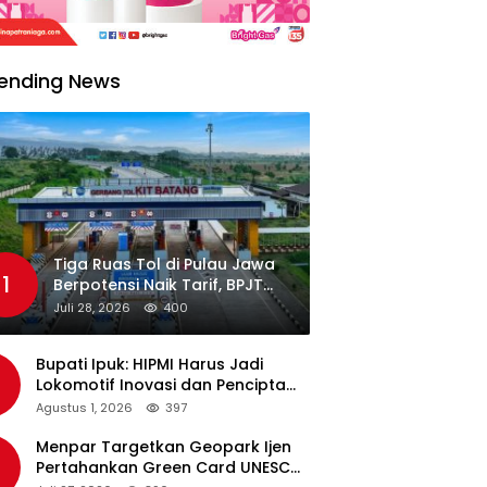
ending News
Tiga Ruas Tol di Pulau Jawa
1
Berpotensi Naik Tarif, BPJT
Tunggu Hasil Evaluasi
Juli 28, 2026
400
Standar Pelayanan
Bupati Ipuk: HIPMI Harus Jadi
Lokomotif Inovasi dan Pencipta
Lapangan Kerja
Agustus 1, 2026
397
Menpar Targetkan Geopark Ijen
Pertahankan Green Card UNESCO