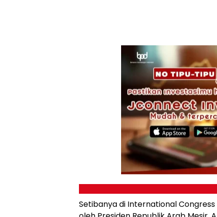
Setibanya di International Congres
oleh Presiden Republik Arab Mesir, A