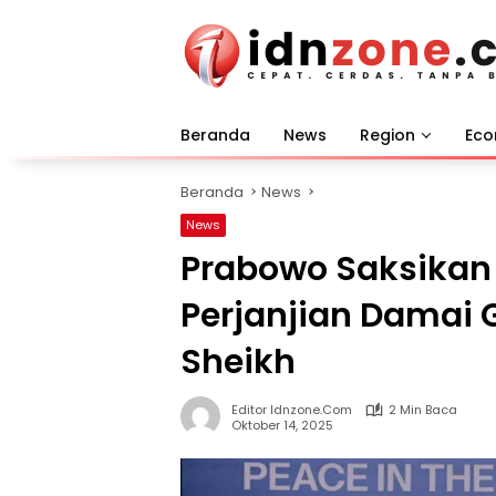
Langsung
ke
konten
Beranda
News
Region
Ec
Beranda
News
News
Prabowo Saksika
Perjanjian Damai 
Sheikh
Editor Idnzone.com
2 Min Baca
Oktober 14, 2025