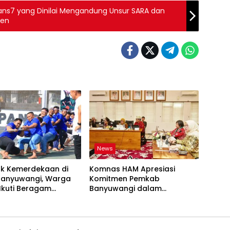
rans7 yang Dinilai Mengandung Unsur SARA dan
ren
News
k Kemerdekaan di
Komnas HAM Apresiasi
Banyuwangi, Warga
Komitmen Pemkab
Ikuti Beragam
Banyuwangi dalam
baan
Pembangunan Berbasis Hak
Asasi Manusia