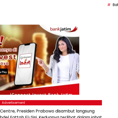
Bah
Advertisement
s Centre, Presiden Prabowo disambut langsung
bdel Fattah El-Sisi. Keduanya terlibat dalam jabat