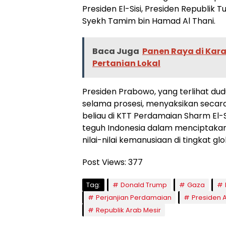
Presiden El-Sisi, Presiden Republik 
Syekh Tamim bin Hamad Al Thani.
Baca Juga
Panen Raya di Kara
Pertanian Lokal
Presiden Prabowo, yang terlihat d
selama prosesi, menyaksikan secar
beliau di KTT Perdamaian Sharm El-
teguh Indonesia dalam menciptaka
nilai-nilai kemanusiaan di tingkat glo
Post Views:
377
Tag:
Donald Trump
Gaza
Perjanjian Perdamaian
Presiden 
Republik Arab Mesir