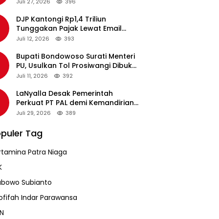
pada Revalidasi Agustus 2026
Juli 27, 2026
396
DJP Kantongi Rp1,4 Triliun
Tunggakan Pajak Lewat Email
Pengingat, Total Piutang Masih
Juli 12, 2026
393
Rp36 Triliun
Bupati Bondowoso Surati Menteri
PU, Usulkan Tol Prosiwangi Dibuka
Sementara
Juli 11, 2026
392
LaNyalla Desak Pemerintah
Perkuat PT PAL demi Kemandirian
Industri Pertahanan Maritim
Juli 29, 2026
389
puler Tag
rtamina Patra Niaga
K
abowo Subianto
ofifah Indar Parawansa
N