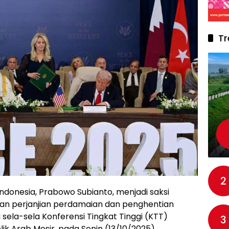
Tr
2
Indonesia, Prabowo Subianto, menjadi saksi
n perjanjian perdamaian dan penghentian
 sela-sela Konferensi Tingkat Tinggi (KTT)
3
k Arab Mesir, pada Senin (13/10/2025).