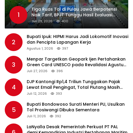
Tiga Ruas Tol di Pulau Jawa Berpotensi
1
Naik Tarif, BPJT Tunggu Hasil Evaluasi
Standar Pelayanan
Juli 28, 2026
400
Bupati Ipuk: HIPMI Harus Jadi Lokomotif Inovasi
2
dan Pencipta Lapangan Kerja
Agustus 1, 2026
397
Menpar Targetkan Geopark Ijen Pertahankan
3
Green Card UNESCO pada Revalidasi Agustus
2026
Juli 27, 2026
396
DJP Kantongi Rp1,4 Triliun Tunggakan Pajak
4
Lewat Email Pengingat, Total Piutang Masih
Rp36 Triliun
Juli 12, 2026
393
Bupati Bondowoso Surati Menteri PU, Usulkan
5
Tol Prosiwangi Dibuka Sementara
Juli 11, 2026
392
LaNyalla Desak Pemerintah Perkuat PT PAL
6
demi Kemandirian Industri Pertahanan Maritim