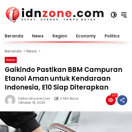
Langsung
ke
konten
Beranda
News
Region
Economy
Politics
E
Beranda
News
News
Gaikindo Pastikan BBM Campuran
Etanol Aman untuk Kendaraan
Indonesia, E10 Siap Diterapkan
326
Editor Idnzone.com
2 Min Baca
Oktober 18, 2025