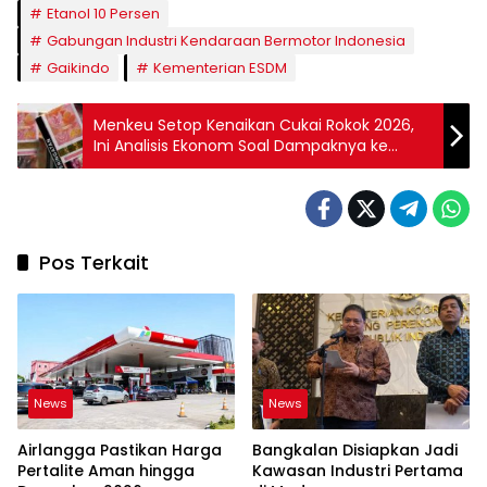
Etanol 10 Persen
Gabungan Industri Kendaraan Bermotor Indonesia
Gaikindo
Kementerian ESDM
Menkeu Setop Kenaikan Cukai Rokok 2026,
Ini Analisis Ekonom Soal Dampaknya ke
Industri
Pos Terkait
News
News
Airlangga Pastikan Harga
Bangkalan Disiapkan Jadi
Pertalite Aman hingga
Kawasan Industri Pertama