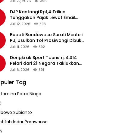
pada Revalidasi Agustus 2026
Juli 27, 2026
396
DJP Kantongi Rp1,4 Triliun
Tunggakan Pajak Lewat Email
Pengingat, Total Piutang Masih
Juli 12, 2026
393
Rp36 Triliun
Bupati Bondowoso Surati Menteri
PU, Usulkan Tol Prosiwangi Dibuka
Sementara
Juli 11, 2026
392
Dongkrak Sport Tourism, 4.014
Pelari dari 21 Negara Taklukkan
Jalur Ekstrem Mantra 116
Juli 6, 2026
391
puler Tag
rtamina Patra Niaga
K
abowo Subianto
ofifah Indar Parawansa
N