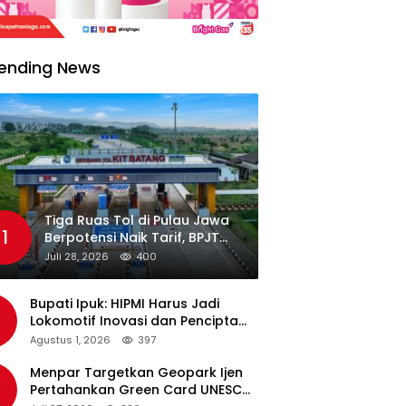
ending News
Tiga Ruas Tol di Pulau Jawa
1
Berpotensi Naik Tarif, BPJT
Tunggu Hasil Evaluasi
Juli 28, 2026
400
Standar Pelayanan
Bupati Ipuk: HIPMI Harus Jadi
Lokomotif Inovasi dan Pencipta
Lapangan Kerja
Agustus 1, 2026
397
Menpar Targetkan Geopark Ijen
Pertahankan Green Card UNESCO