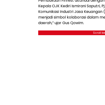
Pembukaan Finfest ditandai denga
Kepala OJK Kediri Ismirani Saputri, 
Komunikasi Industri Jasa Keuangan (F
menjadi simbol kolaborasi dalam mem
daerah,” ujar Gus Qowim.
Scroll k