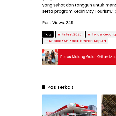
yang sehat dan tangguh untuk mend
serta program Kediri City Tourism,”
Post Views:
249
Tag:
Finfest 2025
Inklusi Keuan
Kepala OJK Kediri Ismirani Saputri
Polres Malang Gelar Khitan Mas
Pos Terkait