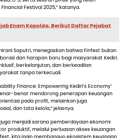
nancial Festival 2025,” katanya.
tijab Enam Kapolda, Berikut Daftar Pejabat
smirani Saputri, menegaskan bahwa Finfest bukan
borasi dan harapan baru bagi masyarakat Kediri.
lusif, berkelanjutan, dan berkeadilan
arakat tanpa terkecuali.
nability Finance: Empowering Kediri’s Economy’
pi benar-benar mendorong penerapan keuangan
rientasi pada profit, melainkan juga
al, dan tata kelola,” jelasnya.
i juga menjadi sarana pemberdayaan ekonomi
or produktif, melalui perluasan akses keuangan
 Finfest, kita ingin membangun ekosistem keuangan