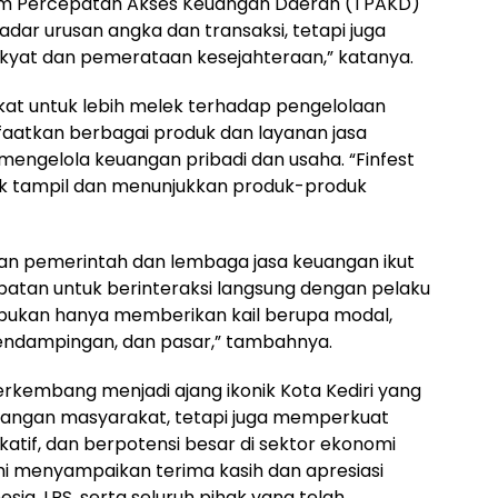
im Percepatan Akses Keuangan Daerah (TPAKD)
ekadar urusan angka dan transaksi, tetapi juga
yat dan pemerataan kesejahteraan,” katanya.
at untuk lebih melek terhadap pengelolaan
atkan berbagai produk dan layanan jasa
mengelola keuangan pribadi dan usaha. “Finfest
uk tampil dan menunjukkan produk-produk
aan pemerintah dan lembaga jasa keuangan ikut
mpatan untuk berinteraksi langsung dengan pelaku
ni bukan hanya memberikan kail berupa modal,
pendampingan, dan pasar,” tambahnya.
erkembang menjadi ajang ikonik Kota Kediri yang
euangan masyarakat, tetapi juga memperkuat
dukatif, dan berpotensi besar di sektor ekonomi
ami menyampaikan terima kasih dan apresiasi
esia, LPS, serta seluruh pihak yang telah