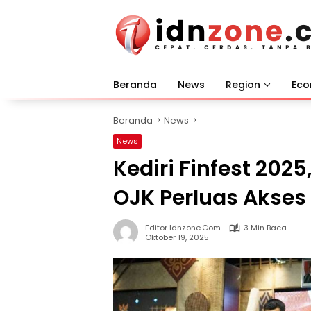
Langsung
ke
konten
Beranda
News
Region
Ec
Beranda
News
News
Kediri Finfest 202
OJK Perluas Akse
Editor Idnzone.com
3 Min Baca
Oktober 19, 2025