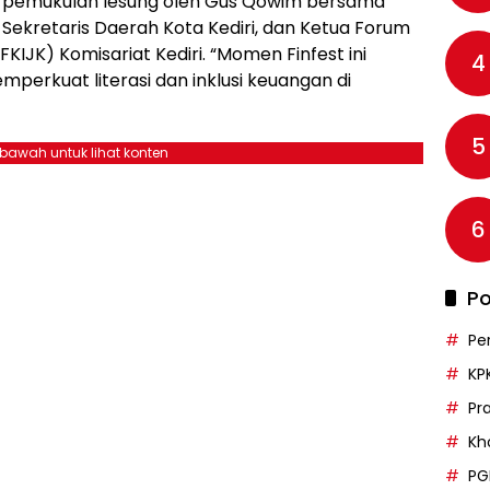
n pemukulan lesung oleh Gus Qowim bersama
Pj Sekretaris Daerah Kota Kediri, dan Ketua Forum
KIJK) Komisariat Kediri. “Momen Finfest ini
4
perkuat literasi dan inklusi keuangan di
5
ebawah untuk lihat konten
6
Po
Pe
KP
Pr
Kh
PG