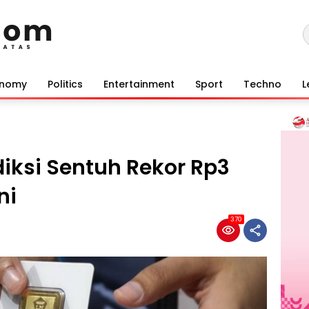
onomy
Politics
Entertainment
Sport
Techno
L
iksi Sentuh Rekor Rp3
ni
370