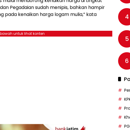
mulai mendorong kenaikan harga di tingkat
 dan Pegadaian sudah menipis, bahkan hampir
ng pada kenaikan harga logam mulia,” kata
4
ebawah untuk lihat konten
5
6
Po
Pe
KP
Pr
Kh
PG