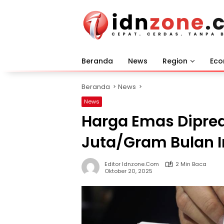
Langsung
ke
konten
Beranda
News
Region
Ec
Beranda
News
News
Harga Emas Dipred
Juta/Gram Bulan I
Editor Idnzone.com
2 Min Baca
Oktober 20, 2025