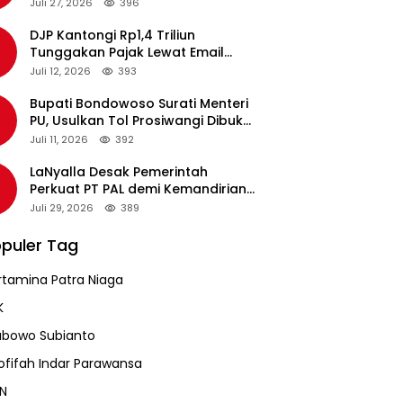
pada Revalidasi Agustus 2026
Juli 27, 2026
396
DJP Kantongi Rp1,4 Triliun
Tunggakan Pajak Lewat Email
Pengingat, Total Piutang Masih
Juli 12, 2026
393
Rp36 Triliun
Bupati Bondowoso Surati Menteri
PU, Usulkan Tol Prosiwangi Dibuka
Sementara
Juli 11, 2026
392
LaNyalla Desak Pemerintah
Perkuat PT PAL demi Kemandirian
Industri Pertahanan Maritim
Juli 29, 2026
389
puler Tag
rtamina Patra Niaga
K
abowo Subianto
ofifah Indar Parawansa
N