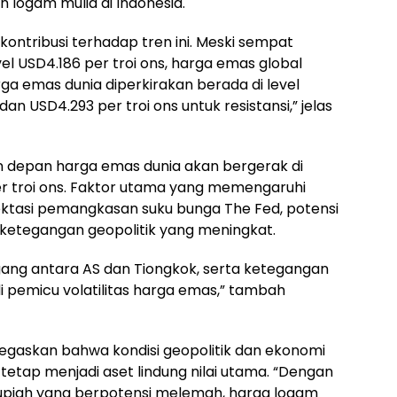
 logam mulia di Indonesia.
ontribusi terhadap tren ini. Meski sempat
vel USD4.186 per troi ons, harga emas global
ga emas dunia diperkirakan berada di level
an USD4.293 per troi ons untuk resistansi,” jelas
 depan harga emas dunia akan bergerak di
er troi ons. Faktor utama yang memengaruhi
ektasi pemangkasan suku bunga The Fed, potensi
 ketegangan geopolitik yang meningkat.
agang antara AS dan Tiongkok, serta ketegangan
 pemicu volatilitas harga emas,” tambah
egaskan bahwa kondisi geopolitik dan ekonomi
tetap menjadi aset lindung nilai utama. “Dengan
n rupiah yang berpotensi melemah, harga logam