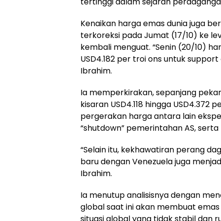
tertinggi dalam sejarah perdagangan
Kenaikan harga emas dunia juga berk
terkoreksi pada Jumat (17/10) ke le
kembali menguat. “Senin (20/10) har
USD4.182 per troi ons untuk support d
Ibrahim.
Ia memperkirakan, sepanjang pekan
kisaran USD4.118 hingga USD4.372 p
pergerakan harga antara lain eksp
“shutdown” pemerintahan AS, serta
“Selain itu, kekhawatiran perang d
baru dengan Venezuela juga menjadi
Ibrahim.
Ia menutup analisisnya dengan men
global saat ini akan membuat emas 
situasi global yang tidak stabil da