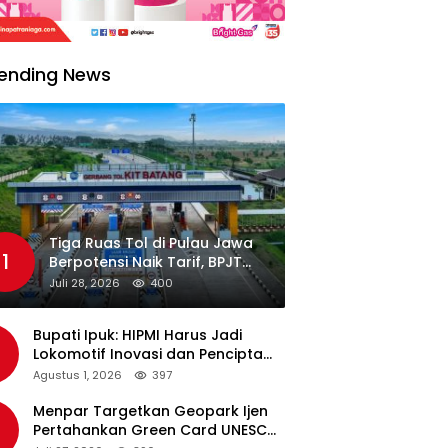
ending News
Tiga Ruas Tol di Pulau Jawa
1
Berpotensi Naik Tarif, BPJT
Tunggu Hasil Evaluasi
Juli 28, 2026
400
Standar Pelayanan
Bupati Ipuk: HIPMI Harus Jadi
Lokomotif Inovasi dan Pencipta
Lapangan Kerja
Agustus 1, 2026
397
Menpar Targetkan Geopark Ijen
Pertahankan Green Card UNESCO