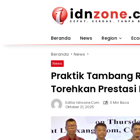
Langsung
ke
konten
Beranda
News
Region
Ec
Beranda
News
News
Praktik Tambang 
Torehkan Prestasi 
Editor Idnzone.com
3 Min Baca
Oktober 21, 2025