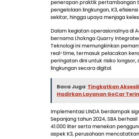
penerapan praktik pertambangan ter
pengelolaan lingkungan, K3, efisien
sekitar, hingga upaya menjaga kele
Dalam kegiatan operasionalnya di 
bernama Lhoknga Quarry Integrated
Teknologi ini memungkinkan peman
real-time, termasuk pelacakan ke
peringatan dini untuk risiko longso
lingkungan secara digital.
Baca Juga
Tingkatkan Aksesib
Hadirkan Layanan GoCar Terin
Implementasi LINDA berdampak signi
Sepanjang tahun 2024, SBA berhasi
41.000 liter serta menekan penggun
aspek K3, perusahaan mencatatkan 