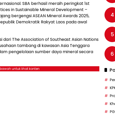
nasional. SBA berhasil meraih peringkat 1st
tices in Sustainable Mineral Development –
4
 ajang bergengsi ASEAN Mineral Awards 2025,
 Republik Demokratik Rakyat Laos pada awal
5
i dari The Association of Southeast Asian Nations
usahaan tambang di kawasan Asia Tenggara
alam pengelolaan sumber daya mineral secara
6
ebawah untuk lihat konten
Po
Pe
KP
Pr
Kh
PG