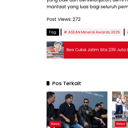
manfaat yang luas bagi seluruh pem
Post Views:
272
Tag:
ASEAN Mineral Awards 2025
Bea Cukai Jatim Sita 239 Juta
Pos Terkait
News
News