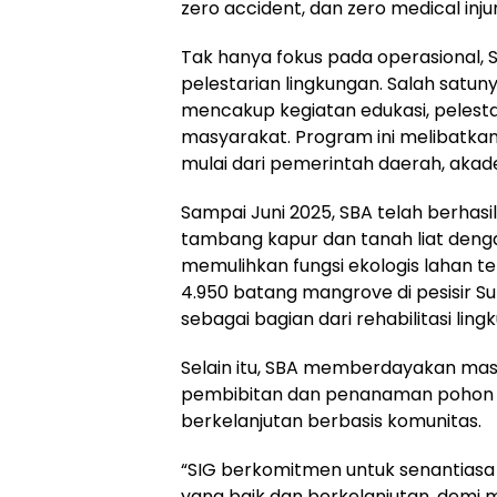
zero accident, dan zero medical injur
Tak hanya fokus pada operasional, S
pelestarian lingkungan. Salah satu
mencakup kegiatan edukasi, pelest
masyarakat. Program ini melibatka
mulai dari pemerintah daerah, akad
Sampai Juni 2025, SBA telah berhas
tambang kapur dan tanah liat den
memulihkan fungsi ekologis lahan 
4.950 batang mangrove di pesisir S
sebagai bagian dari rehabilitasi lingk
Selain itu, SBA memberdayakan ma
pembibitan dan penanaman pohon s
berkelanjutan berbasis komunitas.
“SIG berkomitmen untuk senantias
yang baik dan berkelanjutan, demi 