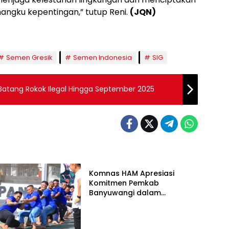
angku kepentingan,” tutup Reni.
(JQN)
Semen Gresik
Semen Indonesia
SIG
 Batang Rokok Ilegal Hingga September 2025
News
Komnas HAM Apresiasi
Komitmen Pemkab
Banyuwangi dalam
Pembangunan Berbasis Hak
Asasi Manusia