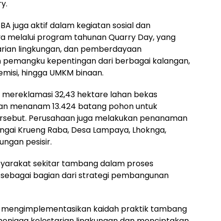
y.
BA juga aktif dalam kegiatan sosial dan
nya melalui program tahunan Quarry Day, yang
arian lingkungan, dan pemberdayaan
n pemangku kepentingan dari berbagai kalangan,
emisi, hingga UMKM binaan.
il mereklamasi 32,43 hektare lahan bekas
gan menanam 13.424 batang pohon untuk
tersebut. Perusahaan juga melakukan penanaman
ungai Krueng Raba, Desa Lampaya, Lhoknga,
ungan pesisir.
syarakat sekitar tambang dalam proses
ebagai bagian dari strategi pembangunan
a mengimplementasikan kaidah praktik tambang
menjaga kelestarian lingkungan dan menciptakan