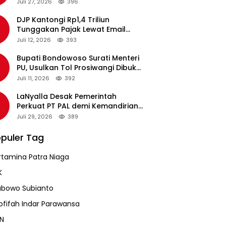
pada Revalidasi Agustus 2026
Juli 27, 2026
396
DJP Kantongi Rp1,4 Triliun
Tunggakan Pajak Lewat Email
Pengingat, Total Piutang Masih
Juli 12, 2026
393
Rp36 Triliun
Bupati Bondowoso Surati Menteri
PU, Usulkan Tol Prosiwangi Dibuka
Sementara
Juli 11, 2026
392
LaNyalla Desak Pemerintah
Perkuat PT PAL demi Kemandirian
Industri Pertahanan Maritim
Juli 29, 2026
389
puler Tag
rtamina Patra Niaga
K
abowo Subianto
ofifah Indar Parawansa
N