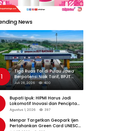
ending News
Tiga Ruas Tol di Pulau Jawa
1
Berpotensi Naik Tarif, BPJT
Tunggu Hasil Evaluasi
Juli 28, 2026
400
Standar Pelayanan
Bupati Ipuk: HIPMI Harus Jadi
Lokomotif Inovasi dan Pencipta
Lapangan Kerja
Agustus 1, 2026
397
Menpar Targetkan Geopark Ijen
Pertahankan Green Card UNESCO