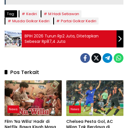
Tag:
Kediri
M Hadi Setiawan
Musda Golkar Kediri
Partai Golkar Kediri
BPIH 2026 Turun Rp2 Juta, Ditetapkan
Sebesar Rp87,4 Juta
Pos Terkait
News
News
Film ‘Na Willa’ Hadir di
Chelsea Pesta Gol, AC
Netflix, Bawa Kisah Masa
Milan Tak Berdaya di