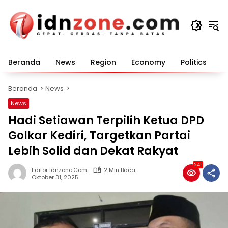
Langsung
ke
konten
Beranda
News
Region
Economy
Politics
E
Beranda
News
News
Hadi Setiawan Terpilih Ketua DPD
Golkar Kediri, Targetkan Partai
Lebih Solid dan Dekat Rakyat
241
Editor Idnzone.com
2 Min Baca
Oktober 31, 2025