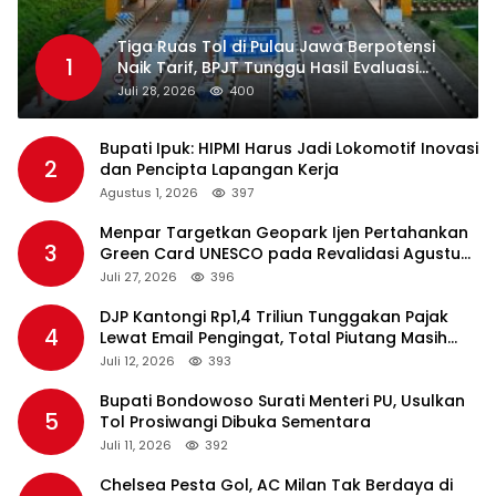
Tiga Ruas Tol di Pulau Jawa Berpotensi
1
Naik Tarif, BPJT Tunggu Hasil Evaluasi
Standar Pelayanan
Juli 28, 2026
400
Bupati Ipuk: HIPMI Harus Jadi Lokomotif Inovasi
2
dan Pencipta Lapangan Kerja
Agustus 1, 2026
397
Menpar Targetkan Geopark Ijen Pertahankan
3
Green Card UNESCO pada Revalidasi Agustus
2026
Juli 27, 2026
396
DJP Kantongi Rp1,4 Triliun Tunggakan Pajak
4
Lewat Email Pengingat, Total Piutang Masih
Rp36 Triliun
Juli 12, 2026
393
Bupati Bondowoso Surati Menteri PU, Usulkan
5
Tol Prosiwangi Dibuka Sementara
Juli 11, 2026
392
Chelsea Pesta Gol, AC Milan Tak Berdaya di