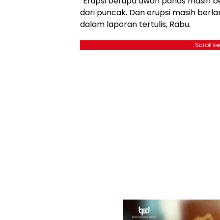
“Erupsi berupa awan panas masih b
dari puncak. Dan erupsi masih berla
dalam laporan tertulis, Rabu.
Scroll k