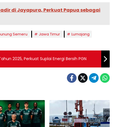
adir di Jayapura, Perkuat Papua sebagai
unung Semeru
Jawa Timur
Lumajang
hun 2025, Perkuat Suplai Energi Bersih PGN