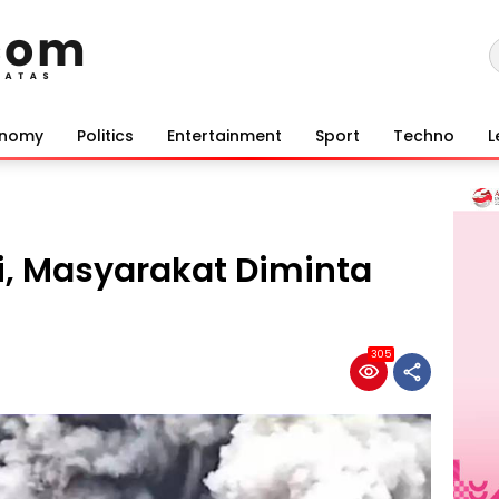
onomy
Politics
Entertainment
Sport
Techno
L
i, Masyarakat Diminta
305