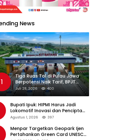
ending News
Tiga Ruas Tol di Pulau Jawa
1
Berpotensi Naik Tarif, BPJT
Tunggu Hasil Evaluasi
Juli 28, 2026
400
Standar Pelayanan
Bupati Ipuk: HIPMI Harus Jadi
Lokomotif Inovasi dan Pencipta
Lapangan Kerja
Agustus 1, 2026
397
Menpar Targetkan Geopark Ijen
Pertahankan Green Card UNESCO