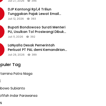
pada Revalidasi Agustus 2026
Juli 27, 2026
396
DJP Kantongi Rp1,4 Triliun
Tunggakan Pajak Lewat Email
Pengingat, Total Piutang Masih
Juli 12, 2026
393
Rp36 Triliun
Bupati Bondowoso Surati Menteri
PU, Usulkan Tol Prosiwangi Dibuka
Sementara
Juli 11, 2026
392
LaNyalla Desak Pemerintah
Perkuat PT PAL demi Kemandirian
Industri Pertahanan Maritim
Juli 29, 2026
389
puler Tag
rtamina Patra Niaga
K
abowo Subianto
ofifah Indar Parawansa
N