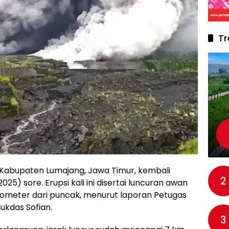
Tr
Kabupaten Lumajang, Jawa Timur, kembali
2
25) sore. Erupsi kali ini disertai luncuran awan
lometer dari puncak, menurut laporan Petugas
kdas Sofian.
3