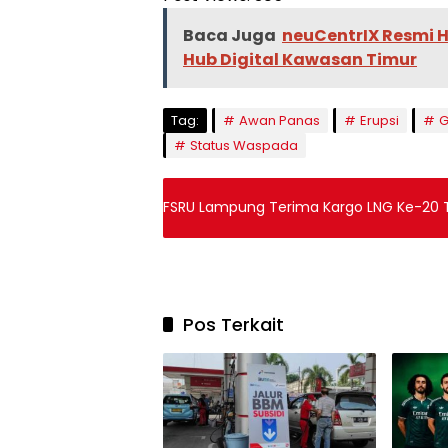
Baca Juga
neuCentrIX Resmi H
Hub Digital Kawasan Timur
Tag:
Awan Panas
Erupsi
G
Status Waspada
FSRU Lampung Terima Kargo LNG Ke-20 Ta
Pos Terkait