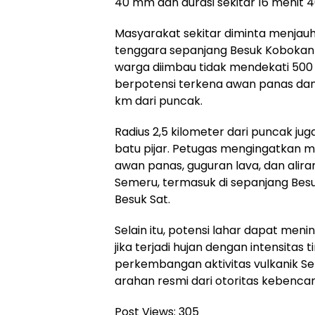
40 mm dan durasi sekitar 16 menit 40
Masyarakat sekitar diminta menjauhi
tenggara sepanjang Besuk Kobokan hi
warga diimbau tidak mendekati 500 
berpotensi terkena awan panas dan 
km dari puncak.
Radius 2,5 kilometer dari puncak j
batu pijar. Petugas mengingatkan 
awan panas, guguran lava, dan alira
Semeru, termasuk di sepanjang Bes
Besuk Sat.
Selain itu, potensi lahar dapat me
jika terjadi hujan dengan intensitas
perkembangan aktivitas vulkanik 
arahan resmi dari otoritas kebenca
Post Views:
305