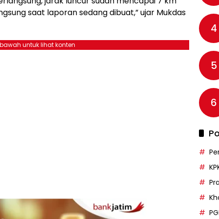
erlangsung, jarak luncur sudah mencapai 7 km
ngsung saat laporan sedang dibuat,” ujar Mukdas
4
ebawah untuk lihat konten
5
6
Po
Pe
KP
Pr
Kh
PG