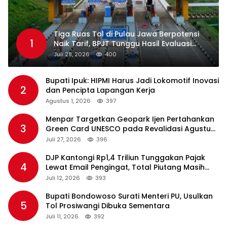
Tiga Ruas Tol di Pulau Jawa Berpotensi
1
Naik Tarif, BPJT Tunggu Hasil Evaluasi
Standar Pelayanan
Juli 28, 2026
400
Bupati Ipuk: HIPMI Harus Jadi Lokomotif Inovasi
2
dan Pencipta Lapangan Kerja
Agustus 1, 2026
397
Menpar Targetkan Geopark Ijen Pertahankan
3
Green Card UNESCO pada Revalidasi Agustus
2026
Juli 27, 2026
396
DJP Kantongi Rp1,4 Triliun Tunggakan Pajak
4
Lewat Email Pengingat, Total Piutang Masih
Rp36 Triliun
Juli 12, 2026
393
Bupati Bondowoso Surati Menteri PU, Usulkan
5
Tol Prosiwangi Dibuka Sementara
Juli 11, 2026
392