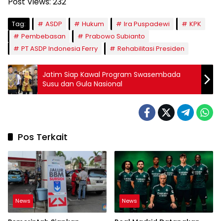
Post Views:
232
Tag:
ASDP
Hukum
Ira Puspadewi
KPK
Pembebasan
Prabowo Subianto
PT ASDP Indonesia Ferry
Rehabilitasi Presiden
Jatim Siap Kawal Program Swasembada
Susu dan Gula Nasional
Pos Terkait
News
News