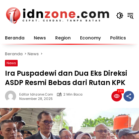
Langsung
ke
konten
Beranda
News
Region
Economy
Politics
E
Beranda
News
News
Ira Puspadewi dan Dua Eks Direksi
ASDP Resmi Bebas dari Rutan KPK
232
Editor Idnzone.com
2 Min Baca
November 28, 2025