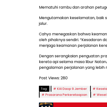
Mematuhi rambu dan arahan petuga
Mengutamakan keselamatan, baik s
jalur.
Cahyo menegaskan bahwa keamanan 
oleh pihaknya sendiri. “Kesadara
menjaga keamanan perjalanan keret
Dengan serangkaian penguatan pras
kereta api selama masa libur Natar
pengalaman perjalanan yang lebih
Post Views:
280
Tag:
KAI Daop 9 Jember
Kesel
Prasarana Perkeretaapian
Wesel 