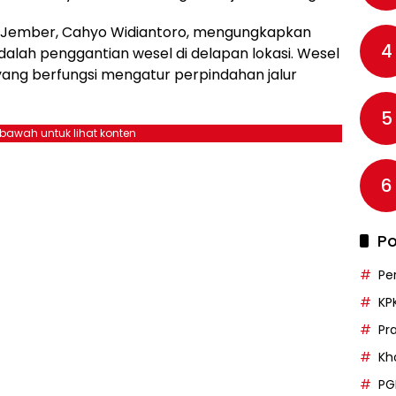
Jember, Cahyo Widiantoro, mengungkapkan
4
ah penggantian wesel di delapan lokasi. Wesel
yang berfungsi mengatur perpindahan jalur
5
ebawah untuk lihat konten
6
Po
Pe
KP
Pr
Kh
PG