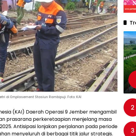
Tr
i di Emplasement Stasiun Rambipuji. Foto: KAI
2
onesia (KAI) Daerah Operasi 9 Jember mengambil
an prasarana perkeretaapian menjelang masa
2025. Antisipasi lonjakan perjalanan pada periode
3
n menyeluruh di berbagai titik jalur strategis.