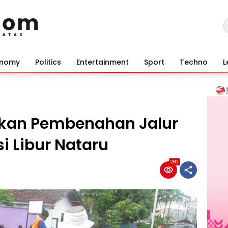
onomy
Politics
Entertainment
Sport
Techno
L
rkan Pembenahan Jalur
si Libur Nataru
280