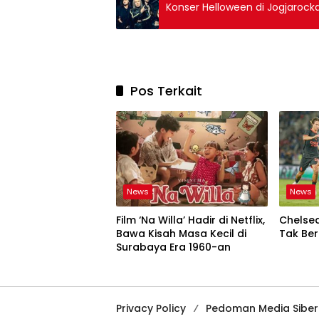
Konser Helloween di Jogjarocka
Pos Terkait
News
News
Film ‘Na Willa’ Hadir di Netflix,
Chelsea
Bawa Kisah Masa Kecil di
Tak Be
Surabaya Era 1960-an
Privacy Policy
Pedoman Media Siber