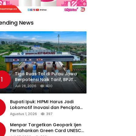
ending News
Tiga Ruas Tol di Pulau Jawa
1
Berpotensi Naik Tarif, BPJT
Tunggu Hasil Evaluasi
Juli 28, 2026
400
Standar Pelayanan
Bupati Ipuk: HIPMI Harus Jadi
Lokomotif Inovasi dan Pencipta
Lapangan Kerja
Agustus 1, 2026
397
Menpar Targetkan Geopark Ijen
Pertahankan Green Card UNESCO