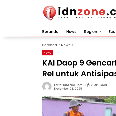
Langsung
ke
konten
Beranda
News
Region
Ec
Beranda
News
News
KAI Daop 9 Genca
Rel untuk Antisipa
Editor Idnzone.com
2 Min Baca
November 28, 2025