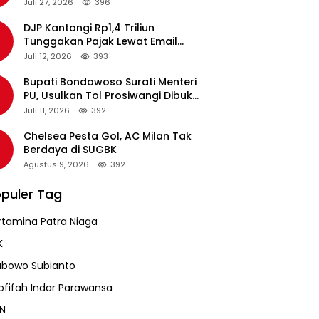
pada Revalidasi Agustus 2026
Juli 27, 2026
396
DJP Kantongi Rp1,4 Triliun
Tunggakan Pajak Lewat Email
Pengingat, Total Piutang Masih
Juli 12, 2026
393
Rp36 Triliun
Bupati Bondowoso Surati Menteri
PU, Usulkan Tol Prosiwangi Dibuka
Sementara
Juli 11, 2026
392
Chelsea Pesta Gol, AC Milan Tak
Berdaya di SUGBK
Agustus 9, 2026
392
puler Tag
rtamina Patra Niaga
K
abowo Subianto
ofifah Indar Parawansa
N