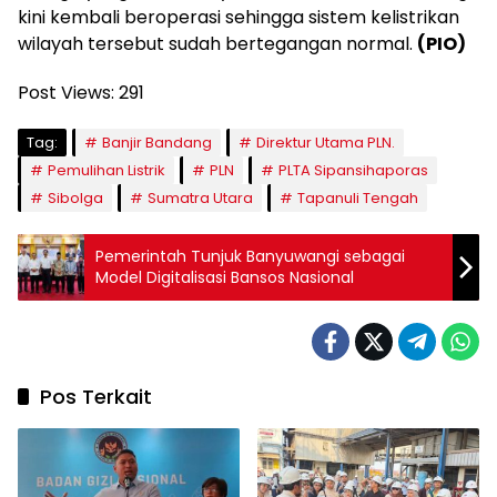
kini kembali beroperasi sehingga sistem kelistrikan
wilayah tersebut sudah bertegangan normal.
(PIO)
Post Views:
291
Tag:
Banjir Bandang
Direktur Utama PLN.
Pemulihan Listrik
PLN
PLTA Sipansihaporas
Sibolga
Sumatra Utara
Tapanuli Tengah
Pemerintah Tunjuk Banyuwangi sebagai
Model Digitalisasi Bansos Nasional
Pos Terkait