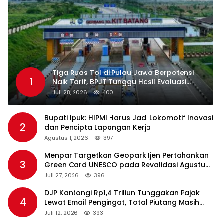
Tiga Ruas Tol di Pulau Jawa Berpotensi
1
Naik Tarif, BPJT Tunggu Hasil Evaluasi
Standar Pelayanan
Juli 28, 2026
400
Bupati Ipuk: HIPMI Harus Jadi Lokomotif Inovasi
2
dan Pencipta Lapangan Kerja
Agustus 1, 2026
397
Menpar Targetkan Geopark Ijen Pertahankan
3
Green Card UNESCO pada Revalidasi Agustus
2026
Juli 27, 2026
396
DJP Kantongi Rp1,4 Triliun Tunggakan Pajak
4
Lewat Email Pengingat, Total Piutang Masih
Rp36 Triliun
Juli 12, 2026
393