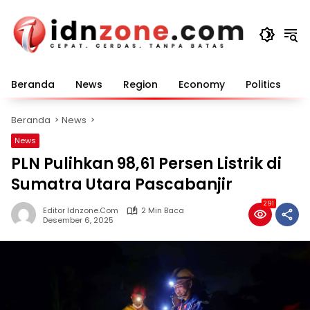
Langsung
ke
konten
Beranda
News
Region
Economy
Politics
E
Beranda
News
News
PLN Pulihkan 98,61 Persen Listrik di
Sumatra Utara Pascabanjir
291
Editor Idnzone.com
2 Min Baca
Desember 6, 2025