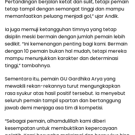
Pertandingan berjalan ketat dan sulit, tetapi pemain
tetap tampil dengan semangat tinggi dan mampu
memanfaatkan peluang menjadi gol,” ujar Andik.
Ia juga memuji ketangguhan timnya yang tetap
disiplin meski bermain dengan jumlah pemain lebih
sedikit. “Ini kemenangan penting bagi kami. Bermain
dengan 10 pemain bukan hal mudah, tetapi mereka
mampu menunjukkan karakter dan determinasi
tinggi,” tambahnya.
Sementara itu, pemain GU Gardhika Arya yang
mewakili rekan-rekannya turut mengungkapkan
rasa syukur atas hasil positif tersebut. Ia menyebut
seluruh pemain tampil spartan dan bertanggung
jawab demi menjaga asa tim di kompetisi.
“Sebagai pemain, alhamdulillah kami diberi
kesempatan untuk membuktikan kepercayaan