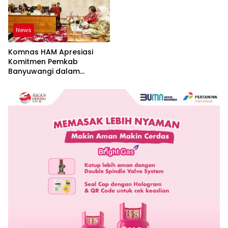
News
Komnas HAM Apresiasi
Komitmen Pemkab
Banyuwangi dalam
Pembangunan Berbasis
Hak Asasi Manusia