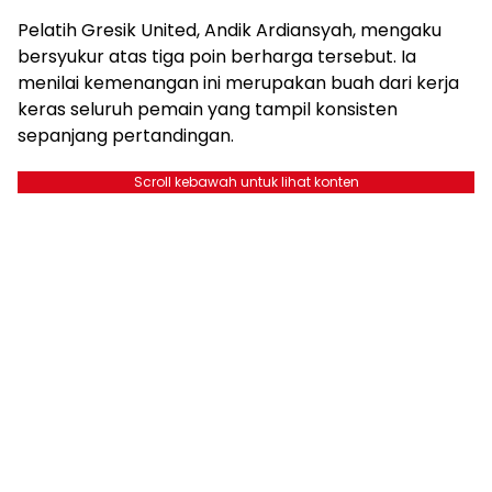
Pelatih Gresik United, Andik Ardiansyah, mengaku
bersyukur atas tiga poin berharga tersebut. Ia
menilai kemenangan ini merupakan buah dari kerja
keras seluruh pemain yang tampil konsisten
sepanjang pertandingan.
Scroll kebawah untuk lihat konten