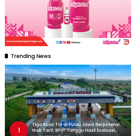
Trending News
Tiga Ruas Tol di Pulau Jawa Berpotensi
1
Naik Tarif, BPJT Tunggu Hasil Evaluasi
Standar Pelayanan