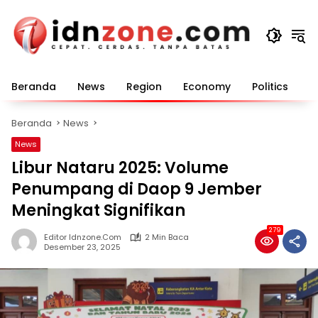
Langsung
ke
konten
Beranda
News
Region
Economy
Politics
E
Beranda
News
News
Libur Nataru 2025: Volume
Penumpang di Daop 9 Jember
Meningkat Signifikan
279
Editor Idnzone.com
2 Min Baca
Desember 23, 2025