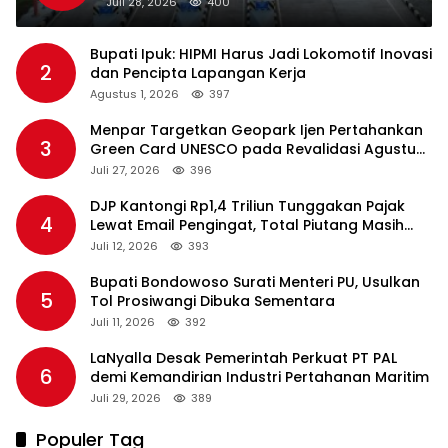
Juli 28, 2026
400
Bupati Ipuk: HIPMI Harus Jadi Lokomotif Inovasi
2
dan Pencipta Lapangan Kerja
Agustus 1, 2026
397
Menpar Targetkan Geopark Ijen Pertahankan
3
Green Card UNESCO pada Revalidasi Agustus
2026
Juli 27, 2026
396
DJP Kantongi Rp1,4 Triliun Tunggakan Pajak
4
Lewat Email Pengingat, Total Piutang Masih
Rp36 Triliun
Juli 12, 2026
393
Bupati Bondowoso Surati Menteri PU, Usulkan
5
Tol Prosiwangi Dibuka Sementara
Juli 11, 2026
392
LaNyalla Desak Pemerintah Perkuat PT PAL
6
demi Kemandirian Industri Pertahanan Maritim
Juli 29, 2026
389
Populer Tag