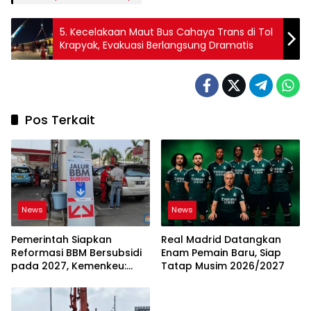
5. Kecelakaan Maut Bus Cahaya Trans di Tol
Krapyak, Evakuasi Berlangsung Dramatis
Pos Terkait
News
News
Pemerintah Siapkan
Real Madrid Datangkan
Reformasi BBM Bersubsidi
Enam Pemain Baru, Siap
pada 2027, Kemenkeu:
Tatap Musim 2026/2027
Harus Lebih Tepat Sasaran
dan Berkeadilan