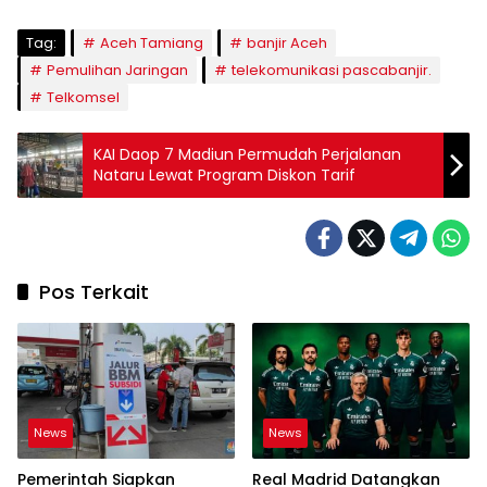
Tag:
Aceh Tamiang
banjir Aceh
Pemulihan Jaringan
telekomunikasi pascabanjir.
Telkomsel
KAI Daop 7 Madiun Permudah Perjalanan
Nataru Lewat Program Diskon Tarif
Pos Terkait
News
News
Pemerintah Siapkan
Real Madrid Datangkan