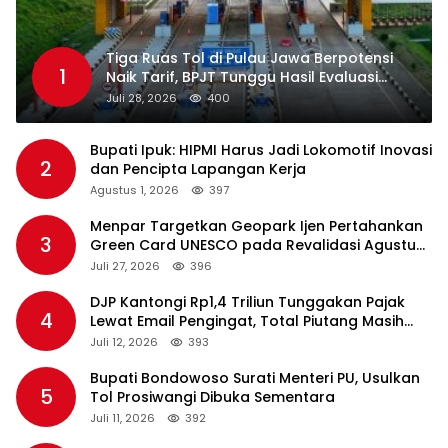
Tiga Ruas Tol di Pulau Jawa Berpotensi
1
Naik Tarif, BPJT Tunggu Hasil Evaluasi
Standar Pelayanan
Juli 28, 2026
400
Bupati Ipuk: HIPMI Harus Jadi Lokomotif Inovasi
2
dan Pencipta Lapangan Kerja
Agustus 1, 2026
397
Menpar Targetkan Geopark Ijen Pertahankan
3
Green Card UNESCO pada Revalidasi Agustus
2026
Juli 27, 2026
396
DJP Kantongi Rp1,4 Triliun Tunggakan Pajak
4
Lewat Email Pengingat, Total Piutang Masih
Rp36 Triliun
Juli 12, 2026
393
Bupati Bondowoso Surati Menteri PU, Usulkan
5
Tol Prosiwangi Dibuka Sementara
Juli 11, 2026
392