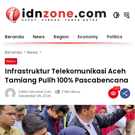
Langsung
ke
konten
Beranda
News
Region
Economy
Politics
E
Beranda
News
News
Infrastruktur Telekomunikasi Aceh
Tamiang Pulih 100% Pascabencana
229
Editor Idnzone.com
2 Min Baca
Desember 28, 2025