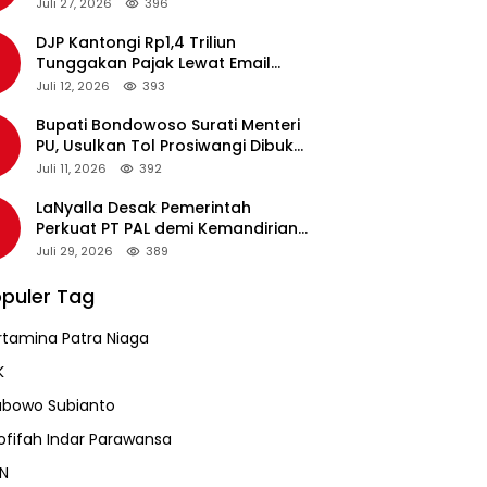
pada Revalidasi Agustus 2026
Juli 27, 2026
396
DJP Kantongi Rp1,4 Triliun
Tunggakan Pajak Lewat Email
Pengingat, Total Piutang Masih
Juli 12, 2026
393
Rp36 Triliun
Bupati Bondowoso Surati Menteri
PU, Usulkan Tol Prosiwangi Dibuka
Sementara
Juli 11, 2026
392
LaNyalla Desak Pemerintah
Perkuat PT PAL demi Kemandirian
Industri Pertahanan Maritim
Juli 29, 2026
389
puler Tag
rtamina Patra Niaga
K
abowo Subianto
ofifah Indar Parawansa
N