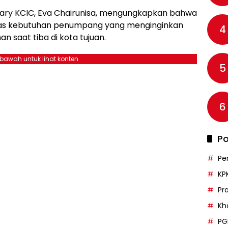
ary KCIC, Eva Chairunisa, mengungkapkan bahwa
tas kebutuhan penumpang yang menginginkan
4
n saat tiba di kota tujuan.
ebawah untuk lihat konten
5
6
Po
Pe
KP
Pr
Kh
PG