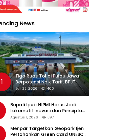
ending News
Tiga Ruas Tol di Pulau Jawa
1
Berpotensi Naik Tarif, BPJT
Tunggu Hasil Evaluasi
Juli 28, 2026
400
Standar Pelayanan
Bupati Ipuk: HIPMI Harus Jadi
Lokomotif Inovasi dan Pencipta
Lapangan Kerja
Agustus 1, 2026
397
Menpar Targetkan Geopark Ijen
Pertahankan Green Card UNESCO