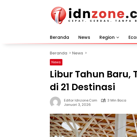
Langsung
ke
konten
Beranda
News
Region
Ec
Beranda
News
News
Libur Tahun Baru, 
di 21 Destinasi
Editor Idnzone.com
3 Min Baca
Januari 3, 2026