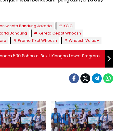
kon wisata Bandung Jakarta
KCIC
karta Bandung
Kereta Cepat Whoosh
Baru
Promo Tiket Whoosh
Whoosh Value+
Tanam 500 Pohon di Bukit Klangon Lewat Program