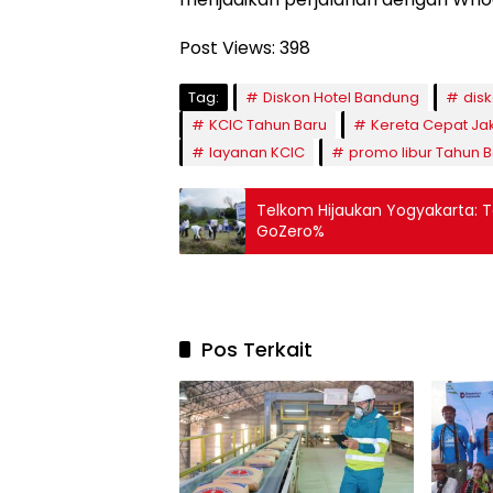
Post Views:
398
Tag:
Diskon Hotel Bandung
dis
KCIC Tahun Baru
Kereta Cepat Ja
layanan KCIC
promo libur Tahun 
Telkom Hijaukan Yogyakarta: 
GoZero%
Pos Terkait