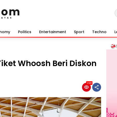
onomy
Politics
Entertainment
Sport
Techno
L
Tiket Whoosh Beri Diskon
398