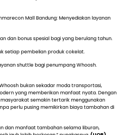
mmarecon Mall Bandung: Menyediakan layanan
n dan bonus spesial bagi yang berulang tahun.
uk setiap pembelian produk cokelat.
 Layanan shuttle bagi penumpang Whoosh.
Whoosh bukan sekadar moda transportasi,
 modern yang memberikan manfaat nyata. Dengan
 masyarakat semakin tertarik menggunakan
tanpa perlu pusing memikirkan biaya tambahan di
n dan manfaat tambahan selama liburan,
sh jauh lebih berkesan,” pungkasnya.
(UOB)