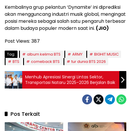
Kembalinya grup pelantun ‘Dynamite’ ini diprediksi
akan mengguncang industri musik global, mengingat
posisi mereka sebagai salah satu pengaruh terbesar
dalam budaya populer modern saat ini.
(JIO)
Post Views:
387
Tag:
album kelima BTS
ARMY
BIGHIT MUSIC
BTS
comeback BTS
tur dunia BTS 2026
Menhub Apresiasi Sinergi Lintas Sektor,
Transportasi Nataru 2025–2026 Berjalan Baik
Pos Terkait