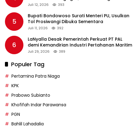
Rp36 Triliun
Juli 12, 2026
393
Bupati Bondowoso Surati Menteri PU, Usulkan
5
Tol Prosiwangi Dibuka Sementara
Juli 11, 2026
392
LaNyalla Desak Pemerintah Perkuat PT PAL
6
demi Kemandirian Industri Pertahanan Maritim
Juli 29, 2026
389
Populer Tag
Pertamina Patra Niaga
KPK
Prabowo Subianto
Khofifah Indar Parawansa
PGN
Bahlil Lahadalia