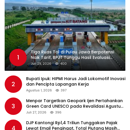
Tiga Ruas Tol di Pulau Jawa Berpotensi
1
Naik Tarif, BPJT Tunggu Hasil Evaluasi
Standar Pelayanan
Juli 28, 2026
400
Bupati Ipuk: HIPMI Harus Jadi Lokomotif Inovasi
2
dan Pencipta Lapangan Kerja
Agustus 1, 2026
397
Menpar Targetkan Geopark Ijen Pertahankan
3
Green Card UNESCO pada Revalidasi Agustus
2026
Juli 27, 2026
396
DJP Kantongi Rp1,4 Triliun Tunggakan Pajak
4
Lewat Email Pengingat, Total Piutang Masih