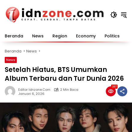
Langsung
ke
konten
Beranda
News
Region
Economy
Politics
E
Beranda
News
News
Setelah Hiatus, BTS Umumkan
Album Terbaru dan Tur Dunia 2026
387
Editor Idnzone.com
2 Min Baca
Januari 6, 2026