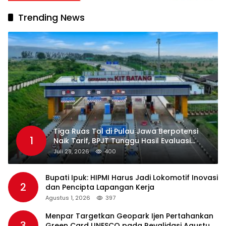
Trending News
Tiga Ruas Tol di Pulau Jawa Berpotensi
1
Naik Tarif, BPJT Tunggu Hasil Evaluasi
Standar Pelayanan
Juli 28, 2026
400
Bupati Ipuk: HIPMI Harus Jadi Lokomotif Inovasi
2
dan Pencipta Lapangan Kerja
Agustus 1, 2026
397
Menpar Targetkan Geopark Ijen Pertahankan
3
Green Card UNESCO pada Revalidasi Agustus