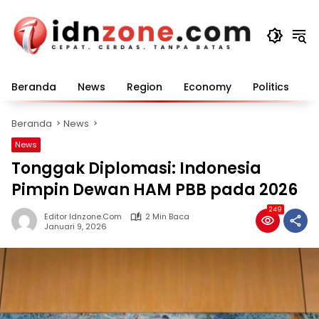
Langsung
ke
konten
Beranda
News
Region
Economy
Politics
E
Beranda
News
News
Tonggak Diplomasi: Indonesia
Pimpin Dewan HAM PBB pada 2026
249
Editor Idnzone.com
2 Min Baca
Januari 9, 2026