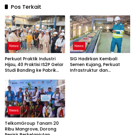
Pos Terkait
News
News
Perkuat Praktik Industri
SIG Hadirkan Kembali
Hijau, 40 Praktisi IS2P Gelar
Semen Kujang, Perkuat
Studi Banding ke Pabrik
Infrastruktur dan
Bogasari Jakarta
Pembangunan Jawa Barat
News
TelkomGroup Tanam 20
Ribu Mangrove, Dorong
Pesisir Berkelanjutan