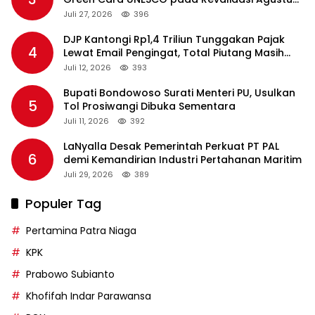
2026
Juli 27, 2026
396
DJP Kantongi Rp1,4 Triliun Tunggakan Pajak
4
Lewat Email Pengingat, Total Piutang Masih
Rp36 Triliun
Juli 12, 2026
393
Bupati Bondowoso Surati Menteri PU, Usulkan
5
Tol Prosiwangi Dibuka Sementara
Juli 11, 2026
392
LaNyalla Desak Pemerintah Perkuat PT PAL
6
demi Kemandirian Industri Pertahanan Maritim
Juli 29, 2026
389
Populer Tag
Pertamina Patra Niaga
KPK
Prabowo Subianto
Khofifah Indar Parawansa