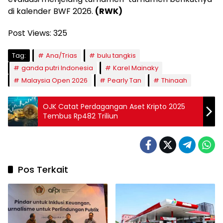
di kalender BWF 2026.
(RWK)
Post Views:
325
Tag:
Ana/Trias
bulu tangkis
ganda putri Indonesia
Karel Mainaky
Malaysia Open 2026
Pearly Tan
Thinaah
OJK Catat Perdagangan Aset Kripto 2025
Tembus Rp482 Triliun
Pos Terkait