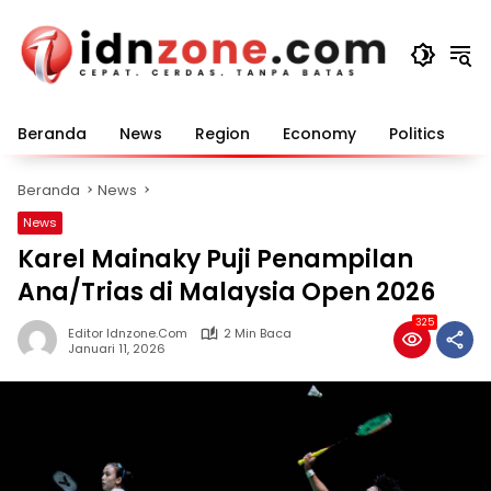
Langsung
ke
konten
Beranda
News
Region
Economy
Politics
E
Beranda
News
News
Karel Mainaky Puji Penampilan
Ana/Trias di Malaysia Open 2026
325
Editor Idnzone.com
2 Min Baca
Januari 11, 2026