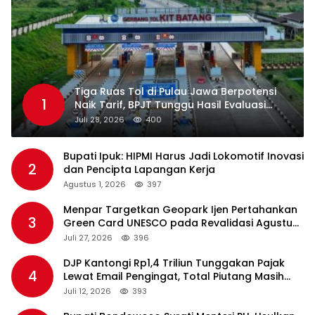
Tiga Ruas Tol di Pulau Jawa Berpotensi
1
Naik Tarif, BPJT Tunggu Hasil Evaluasi
Standar Pelayanan
Juli 28, 2026
400
Bupati Ipuk: HIPMI Harus Jadi Lokomotif Inovasi
2
dan Pencipta Lapangan Kerja
Agustus 1, 2026
397
Menpar Targetkan Geopark Ijen Pertahankan
3
Green Card UNESCO pada Revalidasi Agustus
2026
Juli 27, 2026
396
DJP Kantongi Rp1,4 Triliun Tunggakan Pajak
4
Lewat Email Pengingat, Total Piutang Masih
Rp36 Triliun
Juli 12, 2026
393