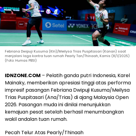
Febriana Dwipuji Kusuma (KIri)/Meilysa Trias Puspitasari (Kanan) saat
menjalani laga kontra tuan rumah Pearly Tan/Thinaah, Kamis (8/1/2025)
(Foto: Humas PBSI)
IDNZONE.COM
– Pelatih ganda putri Indonesia, Karel
Mainaky, memberikan apresiasi tinggi atas performa
impresif pasangan Febriana Dwipuji Kusuma/Meilysa
Trias Puspitasari (Ana/Trias) di ajang Malaysia Open
2026. Pasangan muda ini dinilai menunjukkan
kemajuan pesat setelah berhasil menumbangkan
wakil andalan tuan rumah.
Pecah Telur Atas Pearly/Thinaah