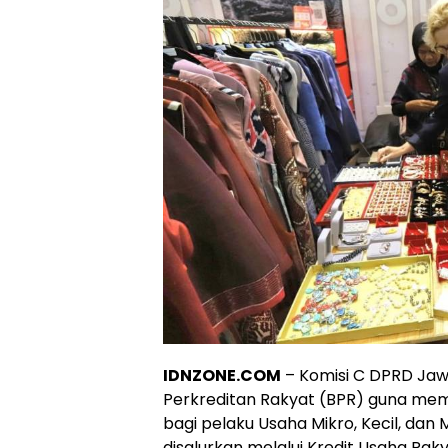
IDNZONE.COM
– Komisi C DPRD Ja
Perkreditan Rakyat (BPR) guna mem
bagi pelaku Usaha Mikro, Kecil, d
disalurkan melalui Kredit Usaha Ra