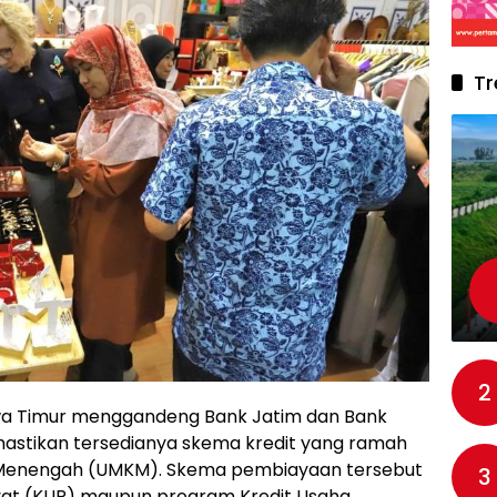
Tr
2
wa Timur menggandeng Bank Jatim dan Bank
astikan tersedianya skema kredit yang ramah
an Menengah (UMKM). Skema pembiayaan tersebut
3
kyat (KUR) maupun program Kredit Usaha