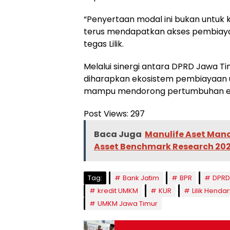
“Penyertaan modal ini bukan untuk
terus mendapatkan akses pembiaya
tegas Lilik.
Melalui sinergi antara DPRD Jawa T
diharapkan ekosistem pembiayaan u
mampu mendorong pertumbuhan e
Post Views:
297
Baca Juga
Manulife Aset Man
Asset Benchmark Research 20
Tag:
Bank Jatim
BPR
DPRD
kredit UMKM
KUR
Lilik Hendar
UMKM Jawa Timur