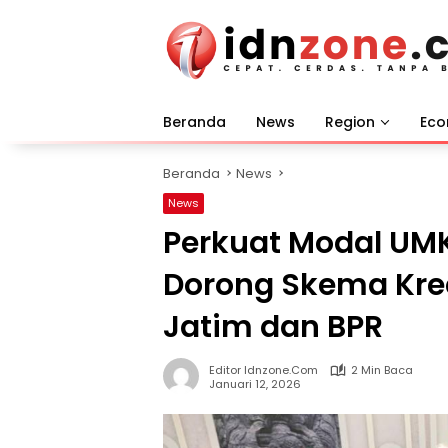
Langsung
ke
konten
Beranda
News
Region
Ec
Beranda
News
News
Perkuat Modal UM
Dorong Skema Kre
Jatim dan BPR
Editor Idnzone.com
2 Min Baca
Januari 12, 2026