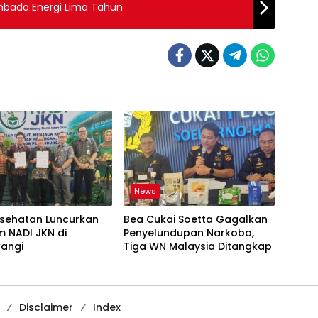
mbada Energi Lima Tahun
News
esehatan Luncurkan
Bea Cukai Soetta Gagalkan
 NADI JKN di
Penyelundupan Narkoba,
angi
Tiga WN Malaysia Ditangkap
Disclaimer
Index