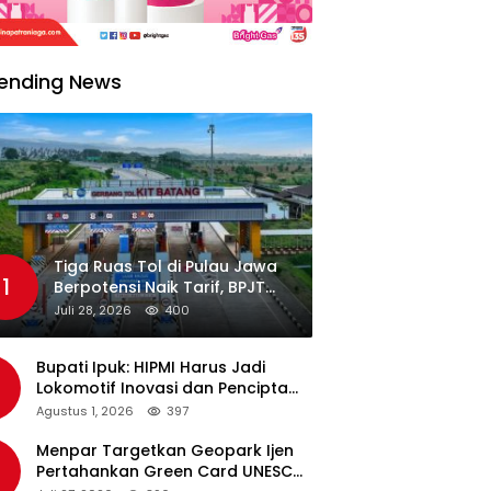
ending News
Tiga Ruas Tol di Pulau Jawa
1
Berpotensi Naik Tarif, BPJT
Tunggu Hasil Evaluasi
Juli 28, 2026
400
Standar Pelayanan
Bupati Ipuk: HIPMI Harus Jadi
Lokomotif Inovasi dan Pencipta
Lapangan Kerja
Agustus 1, 2026
397
Menpar Targetkan Geopark Ijen
Pertahankan Green Card UNESCO