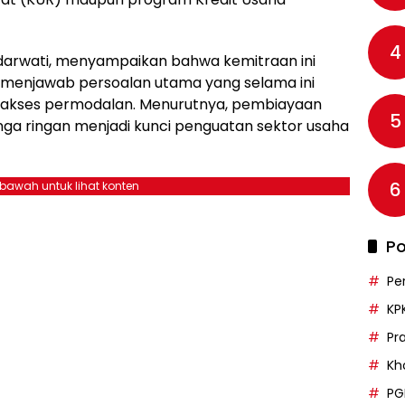
4
ndarwati, menyampaikan bahwa kemitraan ini
 menjawab persoalan utama yang selama ini
n akses permodalan. Menurutnya, pembiayaan
5
nga ringan menjadi kunci penguatan sektor usaha
6
ebawah untuk lihat konten
Po
Pe
KP
Pr
Kh
PG