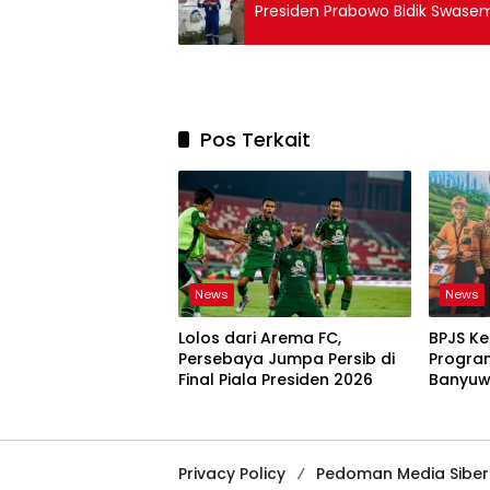
Presiden Prabowo Bidik Swase
Pos Terkait
News
News
Lolos dari Arema FC,
BPJS K
Persebaya Jumpa Persib di
Program
Final Piala Presiden 2026
Banyuw
Privacy Policy
Pedoman Media Siber