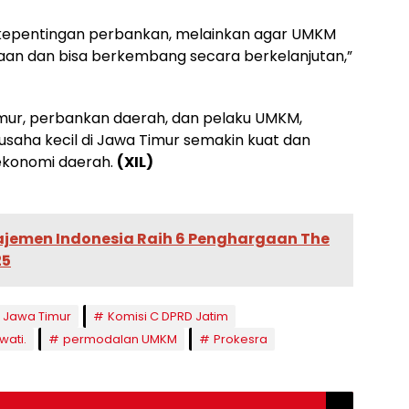
 kepentingan perbankan, melainkan agar UMKM
an dan bisa berkembang secara berkelanjutan,”
imur, perbankan daerah, dan pelaku UMKM,
saha kecil di Jawa Timur semakin kuat dan
konomi daerah.
(XIL)
ajemen Indonesia Raih 6 Penghargaan The
25
 Jawa Timur
Komisi C DPRD Jatim
wati.
permodalan UMKM
Prokesra