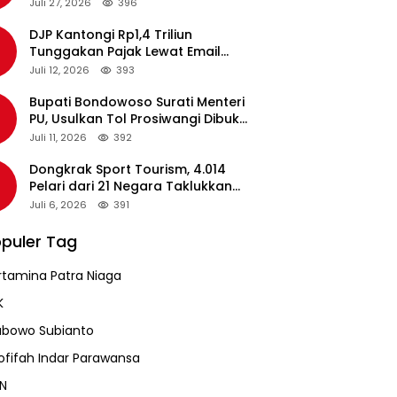
pada Revalidasi Agustus 2026
Juli 27, 2026
396
DJP Kantongi Rp1,4 Triliun
Tunggakan Pajak Lewat Email
Pengingat, Total Piutang Masih
Juli 12, 2026
393
Rp36 Triliun
Bupati Bondowoso Surati Menteri
PU, Usulkan Tol Prosiwangi Dibuka
Sementara
Juli 11, 2026
392
Dongkrak Sport Tourism, 4.014
Pelari dari 21 Negara Taklukkan
Jalur Ekstrem Mantra 116
Juli 6, 2026
391
puler Tag
rtamina Patra Niaga
K
abowo Subianto
ofifah Indar Parawansa
N