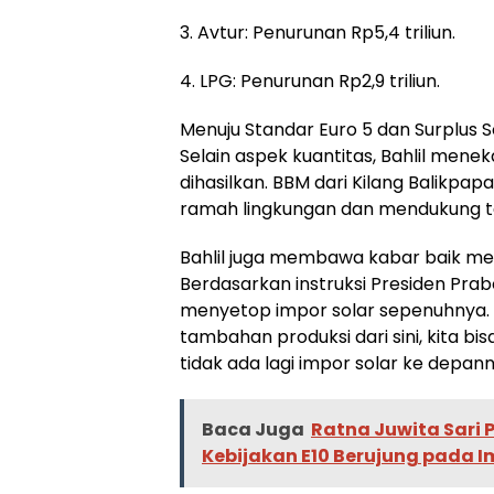
3. Avtur: Penurunan Rp5,4 triliun.
4. LPG: Penurunan Rp2,9 triliun.
Menuju Standar Euro 5 dan Surplus S
Selain aspek kuantitas, Bahlil mene
dihasilkan. BBM dari Kilang Balikpap
ramah lingkungan dan mendukung ta
Bahlil juga membawa kabar baik men
Berdasarkan instruksi Presiden Pra
menyetop impor solar sepenuhnya. “K
tambahan produksi dari sini, kita bisa 
tidak ada lagi impor solar ke depan
Baca Juga
Ratna Juwita Sari
Kebijakan E10 Berujung pada I