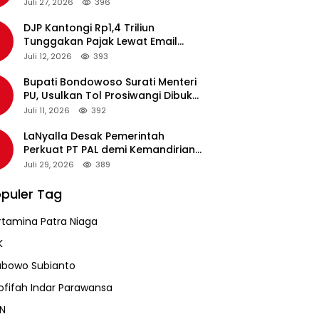
pada Revalidasi Agustus 2026
Juli 27, 2026
396
DJP Kantongi Rp1,4 Triliun
Tunggakan Pajak Lewat Email
Pengingat, Total Piutang Masih
Juli 12, 2026
393
Rp36 Triliun
Bupati Bondowoso Surati Menteri
PU, Usulkan Tol Prosiwangi Dibuka
Sementara
Juli 11, 2026
392
LaNyalla Desak Pemerintah
Perkuat PT PAL demi Kemandirian
Industri Pertahanan Maritim
Juli 29, 2026
389
puler Tag
rtamina Patra Niaga
K
abowo Subianto
ofifah Indar Parawansa
N