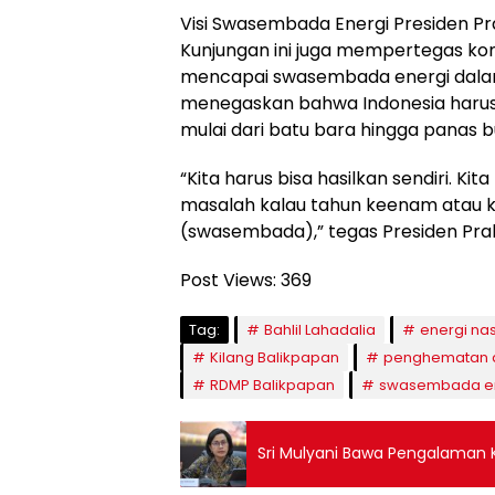
Visi Swasembada Energi Presiden P
Kunjungan ini juga mempertegas k
mencapai swasembada energi dalam 
menegaskan bahwa Indonesia harus
mulai dari batu bara hingga panas 
“Kita harus bisa hasilkan sendiri. Ki
masalah kalau tahun keenam atau ke
(swasembada),” tegas Presiden Pr
Post Views:
369
Tag:
Bahlil Lahadalia
energi nas
Kilang Balikpapan
penghematan 
RDMP Balikpapan
swasembada e
Sri Mulyani Bawa Pengalaman 