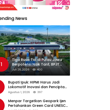
ending News
Tiga Ruas Tol di Pulau Jawa
1
Berpotensi Naik Tarif, BPJT
Tunggu Hasil Evaluasi
Juli 28, 2026
400
Standar Pelayanan
Bupati Ipuk: HIPMI Harus Jadi
Lokomotif Inovasi dan Pencipta
Lapangan Kerja
Agustus 1, 2026
397
Menpar Targetkan Geopark Ijen
Pertahankan Green Card UNESCO