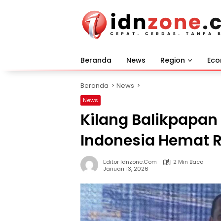
Langsung
ke
konten
Beranda
News
Region
Ec
Beranda
News
News
Kilang Balikpapan
Indonesia Hemat R
Editor Idnzone.com
2 Min Baca
Januari 13, 2026