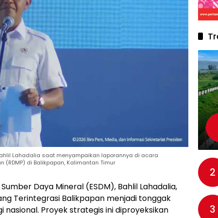
Tr
Bahlil Lahadalia saat menyampaikan laporannya di acara
n (RDMP) di Balikpapan, Kalimantan Timur
2
 Sumber Daya Mineral (ESDM), Bahlil Lahadalia,
ng Terintegrasi Balikpapan menjadi tonggak
3
 nasional. Proyek strategis ini diproyeksikan