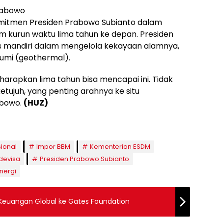
rabowo
omitmen Presiden Prabowo Subianto dalam
kurun waktu lima tahun ke depan. Presiden
 mandiri dalam mengelola kekayaan alamnya,
bumi (geothermal).
ta harapkan lima tahun bisa mencapai ini. Tidak
tujuh, yang penting arahnya ke situ
abowo.
(HUZ)
ional
Impor BBM
Kementerian ESDM
devisa
Presiden Prabowo Subianto
nergi
Keuangan Global ke Gates Foundation