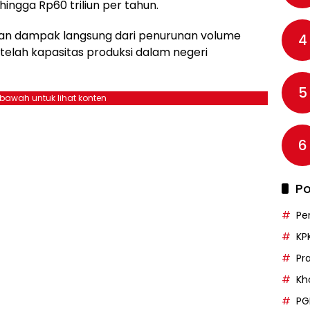
gga Rp60 triliun per tahun.
kan dampak langsung dari penurunan volume
4
elah kapasitas produksi dalam negeri
5
ebawah untuk lihat konten
6
Po
Pe
KP
Pr
Kh
PG