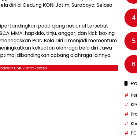
la diri di Gedung KONI Jatim, Surabaya, Selasa
4
dipertandingkan pada ajang nasional tersebut
IBCA MMA, hapkido, tinju, anggar, dan kick boxing.
5
menegaskan PON Bela Diri II menjadi momentum
eningkatkan kekuatan olahraga bela diri Jawa
 optimal dibandingkan cabang olahraga lainnya.
6
ebawah untuk lihat konten
Po
Pe
KP
Pr
Kh
PG