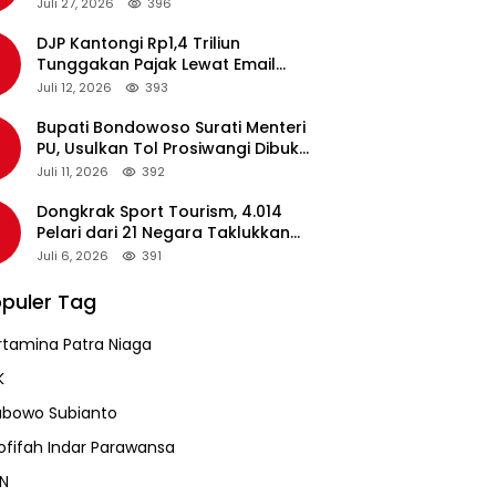
pada Revalidasi Agustus 2026
Juli 27, 2026
396
DJP Kantongi Rp1,4 Triliun
Tunggakan Pajak Lewat Email
Pengingat, Total Piutang Masih
Juli 12, 2026
393
Rp36 Triliun
Bupati Bondowoso Surati Menteri
PU, Usulkan Tol Prosiwangi Dibuka
Sementara
Juli 11, 2026
392
Dongkrak Sport Tourism, 4.014
Pelari dari 21 Negara Taklukkan
Jalur Ekstrem Mantra 116
Juli 6, 2026
391
puler Tag
rtamina Patra Niaga
K
abowo Subianto
ofifah Indar Parawansa
N