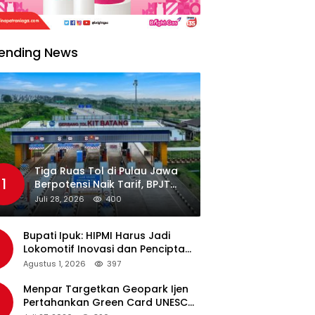
ending News
Tiga Ruas Tol di Pulau Jawa
1
Berpotensi Naik Tarif, BPJT
Tunggu Hasil Evaluasi
Juli 28, 2026
400
Standar Pelayanan
Bupati Ipuk: HIPMI Harus Jadi
Lokomotif Inovasi dan Pencipta
Lapangan Kerja
Agustus 1, 2026
397
Menpar Targetkan Geopark Ijen
Pertahankan Green Card UNESCO