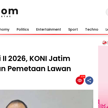
onomy
Politics
Entertainment
Sport
Techno
L
 II 2026, KONI Jatim
dan Pemetaan Lawan
308