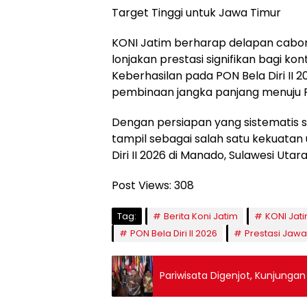
Target Tinggi untuk Jawa Timur
KONI Jatim berharap delapan cabo
lonjakan prestasi signifikan bagi kon
Keberhasilan pada PON Bela Diri II 
pembinaan jangka panjang menuju P
Dengan persiapan yang sistematis s
tampil sebagai salah satu kekuatan 
Diri II 2026 di Manado, Sulawesi Utar
Post Views:
308
Tag:
Berita Koni Jatim
KONI Jat
PON Bela Diri II 2026
Prestasi Jawa
Pariwisata Digenjot, Kunjunga