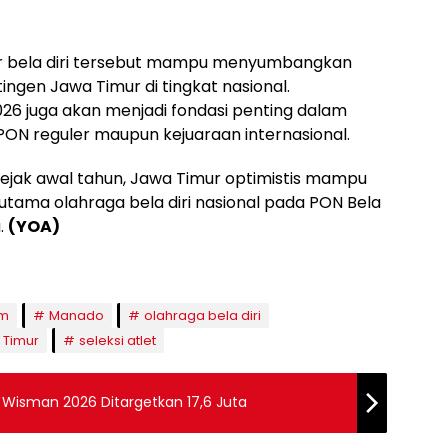
r bela diri tersebut mampu menyumbangkan
tingen Jawa Timur di tingkat nasional.
2026 juga akan menjadi fondasi penting dalam
ON reguler maupun kejuaraan internasional.
ejak awal tahun, Jawa Timur optimistis mampu
utama olahraga bela diri nasional pada PON Bela
a.
(YOA)
im
Manado
olahraga bela diri
 Timur
seleksi atlet
n Wisman 2026 Ditargetkan 17,6 Juta