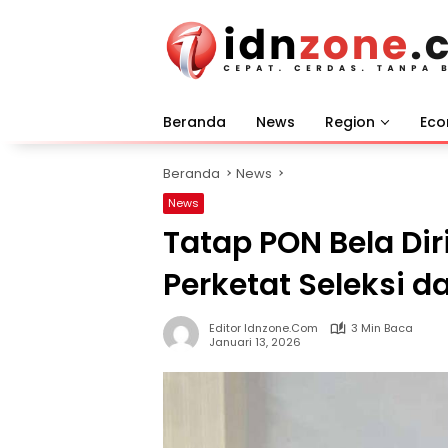
Langsung
ke
konten
Beranda
News
Region
Ec
Beranda
News
News
Tatap PON Bela Diri
Perketat Seleksi 
Editor Idnzone.com
3 Min Baca
Januari 13, 2026