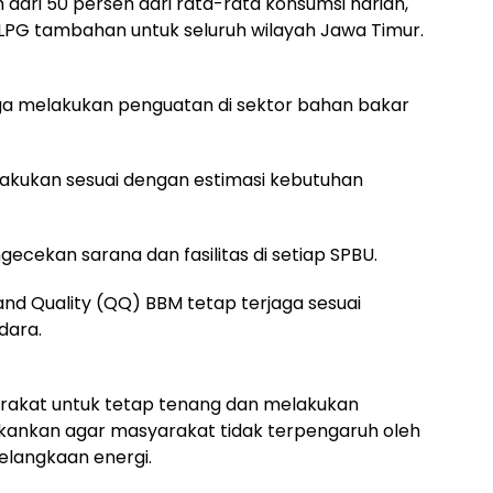
 dari 50 persen dari rata-rata konsumsi harian,
LPG tambahan untuk seluruh wilayah Jawa Timur.
uga melakukan penguatan di sektor bahan bakar
lakukan sesuai dengan estimasi kebutuhan
gecekan sarana dan fasilitas di setiap SPBU.
and Quality (QQ) BBM tetap terjaga sesuai
dara.
akat untuk tetap tenang dan melakukan
kankan agar masyarakat tidak terpengaruh oleh
elangkaan energi.