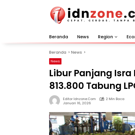
Langsung
ke
konten
Beranda
News
Region
Ec
Beranda
News
News
Libur Panjang Isr
813.800 Tabung LP
Editor Idnzone.com
2 Min Baca
Januari 16, 2026