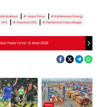
atimbalinus
Jawa Timur
Ketahanan Energi
LPG
Pasokan LPG
Pertamina Patra Niaga
rpikat Pada Cinta” di Awal 2026
News