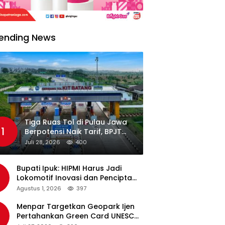
ending News
Tiga Ruas Tol di Pulau Jawa
1
Berpotensi Naik Tarif, BPJT
Tunggu Hasil Evaluasi
Juli 28, 2026
400
Standar Pelayanan
Bupati Ipuk: HIPMI Harus Jadi
Lokomotif Inovasi dan Pencipta
Lapangan Kerja
Agustus 1, 2026
397
Menpar Targetkan Geopark Ijen
Pertahankan Green Card UNESCO