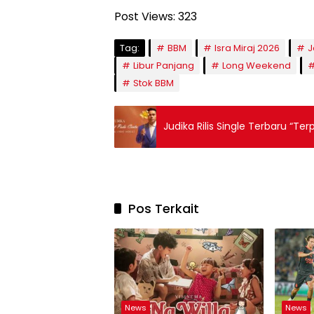
Post Views:
323
Tag:
BBM
Isra Miraj 2026
J
Libur Panjang
Long Weekend
Stok BBM
Judika Rilis Single Terbaru “Te
Pos Terkait
News
News