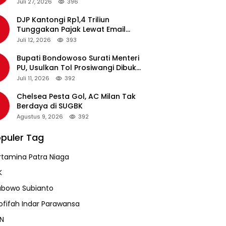
pada Revalidasi Agustus 2026
Juli 27, 2026
396
DJP Kantongi Rp1,4 Triliun
Tunggakan Pajak Lewat Email
Pengingat, Total Piutang Masih
Juli 12, 2026
393
Rp36 Triliun
Bupati Bondowoso Surati Menteri
PU, Usulkan Tol Prosiwangi Dibuka
Sementara
Juli 11, 2026
392
Chelsea Pesta Gol, AC Milan Tak
Berdaya di SUGBK
Agustus 9, 2026
392
puler Tag
rtamina Patra Niaga
K
abowo Subianto
ofifah Indar Parawansa
N