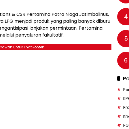
ions & CSR Pertamina Patra Niaga Jatimbalinus,
4
 LPG menjadi produk yang paling banyak diburu
engantisipasi lonjakan permintaan, Pertamina
lalui penyaluran fakultatif.
5
ebawah untuk lihat konten
6
Po
Pe
KP
Pr
Kh
PG