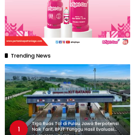
Trending News
Tiga Ruas Tol di Pulau Jawa Berpotensi
1
Naik Tarif, BPJT Tunggu Hasil Evaluasi
Standar Pelayanan