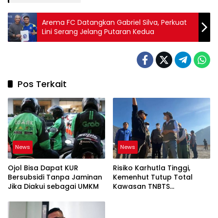
Arema FC Datangkan Gabriel Silva, Perkuat
Lini Serang Jelang Putaran Kedua
Pos Terkait
News
News
Ojol Bisa Dapat KUR
Risiko Karhutla Tinggi,
Bersubsidi Tanpa Jaminan
Kemenhut Tutup Total
Jika Diakui sebagai UMKM
Kawasan TNBTS
Sementara