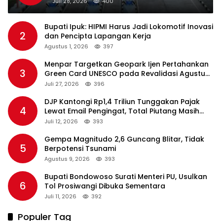
Juli 28, 2026
400
Bupati Ipuk: HIPMI Harus Jadi Lokomotif Inovasi
2
dan Pencipta Lapangan Kerja
Agustus 1, 2026
397
Menpar Targetkan Geopark Ijen Pertahankan
3
Green Card UNESCO pada Revalidasi Agustus
2026
Juli 27, 2026
396
DJP Kantongi Rp1,4 Triliun Tunggakan Pajak
4
Lewat Email Pengingat, Total Piutang Masih
Rp36 Triliun
Juli 12, 2026
393
Gempa Magnitudo 2,6 Guncang Blitar, Tidak
5
Berpotensi Tsunami
Agustus 9, 2026
393
Bupati Bondowoso Surati Menteri PU, Usulkan
6
Tol Prosiwangi Dibuka Sementara
Juli 11, 2026
392
Populer Tag