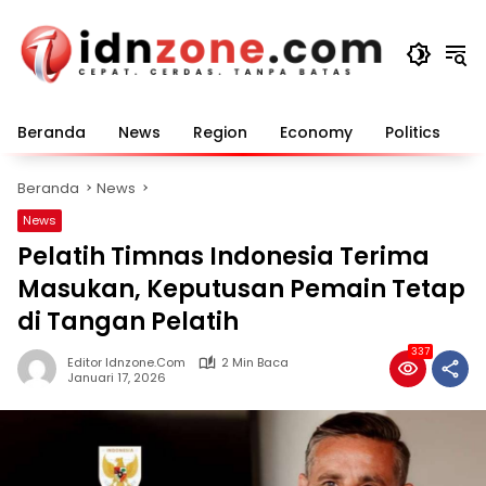
Langsung
ke
konten
Beranda
News
Region
Economy
Politics
E
Beranda
News
News
Pelatih Timnas Indonesia Terima
Masukan, Keputusan Pemain Tetap
di Tangan Pelatih
337
Editor Idnzone.com
2 Min Baca
Januari 17, 2026