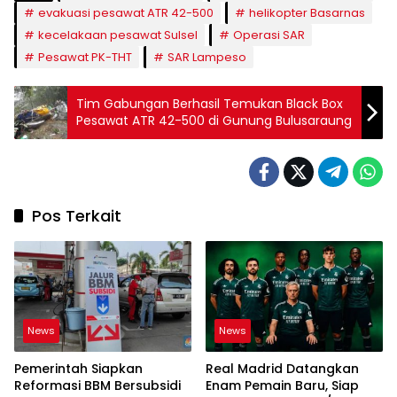
evakuasi pesawat ATR 42-500
helikopter Basarnas
kecelakaan pesawat Sulsel
Operasi SAR
Pesawat PK-THT
SAR Lampeso
Tim Gabungan Berhasil Temukan Black Box
Pesawat ATR 42-500 di Gunung Bulusaraung
Pos Terkait
News
News
Pemerintah Siapkan
Real Madrid Datangkan
Reformasi BBM Bersubsidi
Enam Pemain Baru, Siap