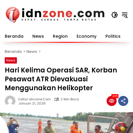
Langsung
ke
konten
Beranda
News
Region
Economy
Politics
E
Beranda
News
News
Hari Kelima Operasi SAR, Korban
Pesawat ATR Dievakuasi
Menggunakan Helikopter
335
Editor Idnzone.com
2 Min Baca
Januari 21, 2026