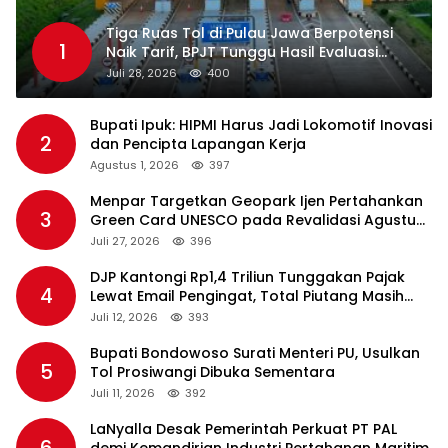
Tiga Ruas Tol di Pulau Jawa Berpotensi
1
Naik Tarif, BPJT Tunggu Hasil Evaluasi
Standar Pelayanan
Juli 28, 2026
400
Bupati Ipuk: HIPMI Harus Jadi Lokomotif Inovasi
2
dan Pencipta Lapangan Kerja
Agustus 1, 2026
397
Menpar Targetkan Geopark Ijen Pertahankan
3
Green Card UNESCO pada Revalidasi Agustus
2026
Juli 27, 2026
396
DJP Kantongi Rp1,4 Triliun Tunggakan Pajak
4
Lewat Email Pengingat, Total Piutang Masih
Rp36 Triliun
Juli 12, 2026
393
Bupati Bondowoso Surati Menteri PU, Usulkan
5
Tol Prosiwangi Dibuka Sementara
Juli 11, 2026
392
LaNyalla Desak Pemerintah Perkuat PT PAL
6
demi Kemandirian Industri Pertahanan Maritim