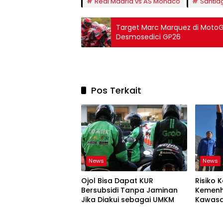
Real Madrid vs AS Monaco
Santia
Target Marc Marquez di MotoGP
Desmosedici GP26
Pos Terkait
News
News
Ojol Bisa Dapat KUR
Risiko K
Bersubsidi Tanpa Jaminan
Kemenh
Jika Diakui sebagai UMKM
Kawasa