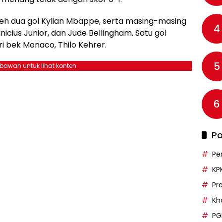
eh dua gol Kylian Mbappe, serta masing-masing
4
nicius Junior, dan Jude Bellingham. Satu gol
ri bek Monaco, Thilo Kehrer.
5
ebawah untuk lihat konten
6
Po
Pe
KP
Pr
Kh
PG