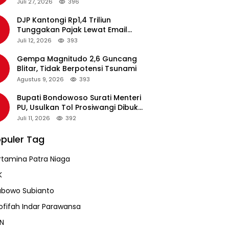
pada Revalidasi Agustus 2026
Juli 27, 2026
396
DJP Kantongi Rp1,4 Triliun
Tunggakan Pajak Lewat Email
Pengingat, Total Piutang Masih
Juli 12, 2026
393
Rp36 Triliun
Gempa Magnitudo 2,6 Guncang
Blitar, Tidak Berpotensi Tsunami
Agustus 9, 2026
393
Bupati Bondowoso Surati Menteri
PU, Usulkan Tol Prosiwangi Dibuka
Sementara
Juli 11, 2026
392
puler Tag
rtamina Patra Niaga
K
abowo Subianto
ofifah Indar Parawansa
N