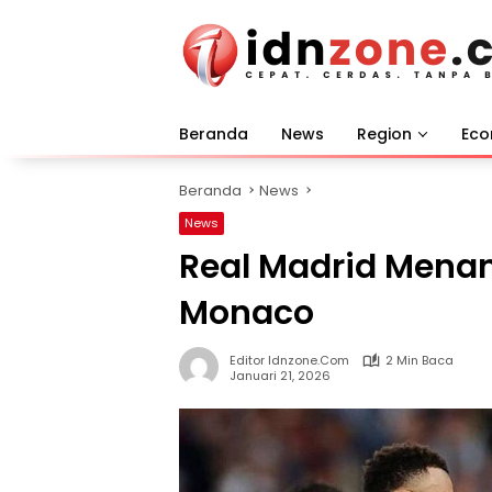
Langsung
ke
konten
Beranda
News
Region
Ec
Beranda
News
News
Real Madrid Menan
Monaco
Editor Idnzone.com
2 Min Baca
Januari 21, 2026