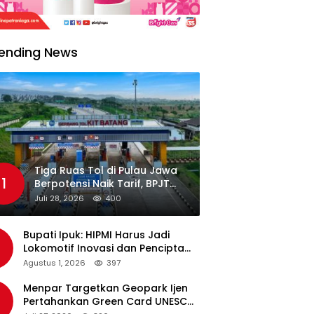
ending News
Tiga Ruas Tol di Pulau Jawa
1
Berpotensi Naik Tarif, BPJT
Tunggu Hasil Evaluasi
Juli 28, 2026
400
Standar Pelayanan
Bupati Ipuk: HIPMI Harus Jadi
Lokomotif Inovasi dan Pencipta
Lapangan Kerja
Agustus 1, 2026
397
Menpar Targetkan Geopark Ijen
Pertahankan Green Card UNESCO