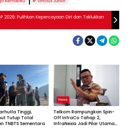
go Bernabeu
Vinicius Junior.
 2026: Pulihkan Kepercayaan Diri dan Taklukkan
News
arhutla Tinggi,
Telkom Rampungkan Spin-
ut Tutup Total
Off InfraCo Tahap 2,
n TNBTS Sementara
InfraNexia Jadi Pilar Utama
Bisnis Wholesale
Connectivity