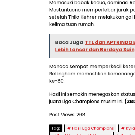
Memasuki babak kedua, dominasi Re
Mastantuono memperlebar jarak pa
setelah Thilo Kehrer melakukan gol 
kelima tuan rumah.
Baca Juga
TTL dan APTRINDO B
Lebih Lancar dan Berdaya Sai
Monaco sempat memperkecil ketert
Bellingham memastikan kemenangan
ke-80.
Hasil ini semakin menegaskan status
juara Liga Champions musim ini.
(ZB
Post Views:
268
Tag:
Hasil Liga Champions
Kyli