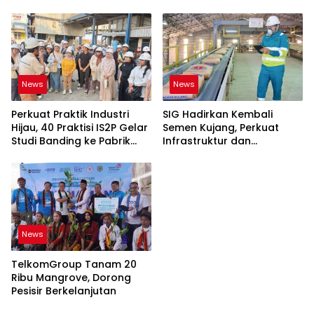
News
News
Perkuat Praktik Industri
SIG Hadirkan Kembali
Hijau, 40 Praktisi IS2P Gelar
Semen Kujang, Perkuat
Studi Banding ke Pabrik
Infrastruktur dan
Bogasari Jakarta
Pembangunan Jawa Barat
News
TelkomGroup Tanam 20
Ribu Mangrove, Dorong
Pesisir Berkelanjutan