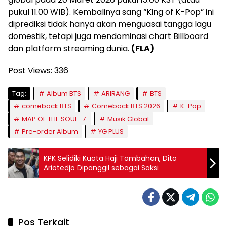
pukul 11.00 WIB). Kembalinya sang “King of K-Pop” ini
diprediksi tidak hanya akan menguasai tangga lagu
domestik, tetapi juga mendominasi chart Billboard
dan platform streaming dunia.
(FLA)
Post Views:
336
Tag:
Album BTS
ARIRANG
BTS
comeback BTS
Comeback BTS 2026
K-Pop
MAP OF THE SOUL : 7.
Musik Global
Pre-order Album
YG PLUS
KPK Selidiki Kuota Haji Tambahan, Dito
Ariotedjo Dipanggil sebagai Saksi
Pos Terkait