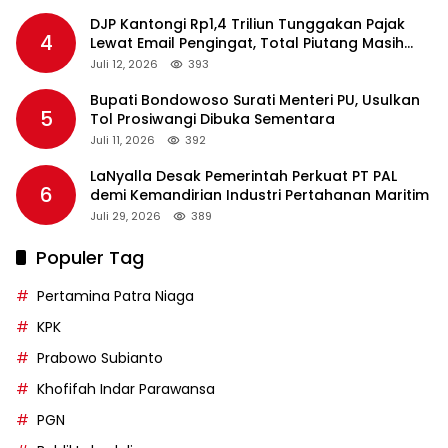
DJP Kantongi Rp1,4 Triliun Tunggakan Pajak
4
Lewat Email Pengingat, Total Piutang Masih
Rp36 Triliun
Juli 12, 2026
393
Bupati Bondowoso Surati Menteri PU, Usulkan
5
Tol Prosiwangi Dibuka Sementara
Juli 11, 2026
392
LaNyalla Desak Pemerintah Perkuat PT PAL
6
demi Kemandirian Industri Pertahanan Maritim
Juli 29, 2026
389
Populer Tag
Pertamina Patra Niaga
KPK
Prabowo Subianto
Khofifah Indar Parawansa
PGN