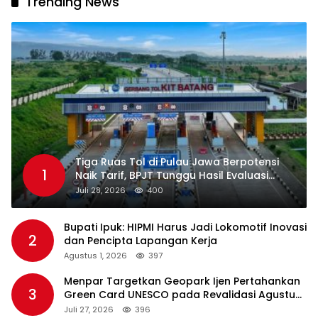
Trending News
Tiga Ruas Tol di Pulau Jawa Berpotensi
1
Naik Tarif, BPJT Tunggu Hasil Evaluasi
Standar Pelayanan
Juli 28, 2026
400
Bupati Ipuk: HIPMI Harus Jadi Lokomotif Inovasi
2
dan Pencipta Lapangan Kerja
Agustus 1, 2026
397
Menpar Targetkan Geopark Ijen Pertahankan
3
Green Card UNESCO pada Revalidasi Agustus
2026
Juli 27, 2026
396