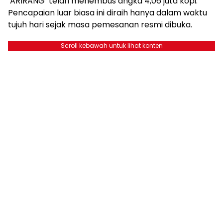
‘ARIRANG’ telah menembus angka 4,06 juta kopi.
Pencapaian luar biasa ini diraih hanya dalam waktu
tujuh hari sejak masa pemesanan resmi dibuka.
Scroll kebawah untuk lihat konten