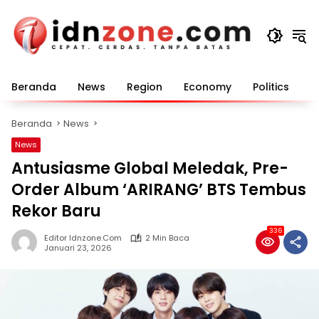
Langsung
ke
konten
Beranda
News
Region
Economy
Politics
E
Beranda
News
News
Antusiasme Global Meledak, Pre-
Order Album ‘ARIRANG’ BTS Tembus
Rekor Baru
336
Editor Idnzone.com
2 Min Baca
Januari 23, 2026