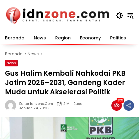
Langsung
ke
konten
Beranda
News
Region
Economy
Politics
E
Beranda
News
News
Gus Halim Kembali Nahkodai PKB
Jatim 2026–2031, Gandeng Kader
Muda untuk Akselerasi Politik
255
Editor Idnzone.com
2 Min Baca
Januari 24, 2026