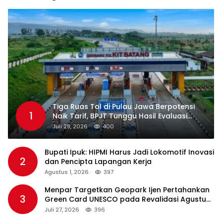
Tiga Ruas Tol di Pulau Jawa Berpotensi
1
Naik Tarif, BPJT Tunggu Hasil Evaluasi
Standar Pelayanan
Juli 28, 2026
400
Bupati Ipuk: HIPMI Harus Jadi Lokomotif Inovasi
2
dan Pencipta Lapangan Kerja
Agustus 1, 2026
397
Menpar Targetkan Geopark Ijen Pertahankan
3
Green Card UNESCO pada Revalidasi Agustus
2026
Juli 27, 2026
396