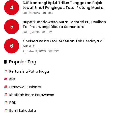
DJP Kantongi Rp1,4 Triliun Tunggakan Pajak
4
Lewat Email Pengingat, Total Piutang Masih
Rp36 Triliun
Juli 12, 2026
393
Bupati Bondowoso Surati Menteri PU, Usulkan
5
Tol Prosiwangi Dibuka Sementara
Juli 11, 2026
392
Chelsea Pesta Gol, AC Milan Tak Berdaya di
6
SUGBK
Agustus 9, 2026
392
Populer Tag
Pertamina Patra Niaga
KPK
Prabowo Subianto
Khofifah Indar Parawansa
PGN
Bahlil Lahadalia