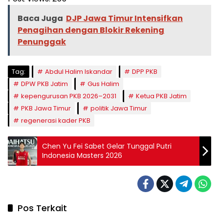
Baca Juga
DJP Jawa Timur Intensifkan
Penagihan dengan Blokir Rekening
Penunggak
Tag:
Abdul Halim Iskandar
DPP PKB
DPW PKB Jatim
Gus Halim
kepengurusan PKB 2026–2031
Ketua PKB Jatim
PKB Jawa Timur
politik Jawa Timur
regenerasi kader PKB
Chen Yu Fei Sabet Gelar Tunggal Putri
Indonesia Masters 2026
Pos Terkait