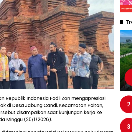
Tr
 Republik Indonesia Fadli Zon mengapresiasi
2
etak di Desa Jabung Candi, Kecamatan Paiton,
ersebut disampaikan saat kunjungan kerja ke
a Minggu (25/1/2026).
3