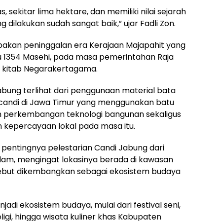
 sekitar lima hektare, dan memiliki nilai sejarah
g dilakukan sudah sangat baik,” ujar Fadli Zon.
pakan peninggalan era Kerajaan Majapahit yang
u 1354 Masehi, pada masa pemerintahan Raja
 kitab Negarakertagama.
abung terlihat dari penggunaan material bata
candi di Jawa Timur yang menggunakan batu
n perkembangan teknologi bangunan sekaligus
n kepercayaan lokal pada masa itu.
 pentingnya pelestarian Candi Jabung dari
lam, mengingat lokasinya berada di kawasan
sebut dikembangkan sebagai ekosistem budaya
adi ekosistem budaya, mulai dari festival seni,
religi, hingga wisata kuliner khas Kabupaten