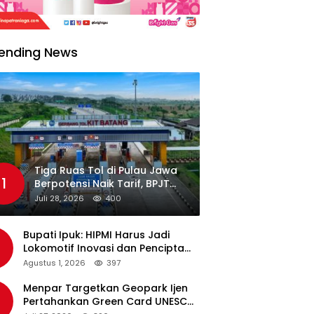
ending News
Tiga Ruas Tol di Pulau Jawa
1
Berpotensi Naik Tarif, BPJT
Tunggu Hasil Evaluasi
Juli 28, 2026
400
Standar Pelayanan
Bupati Ipuk: HIPMI Harus Jadi
Lokomotif Inovasi dan Pencipta
Lapangan Kerja
Agustus 1, 2026
397
Menpar Targetkan Geopark Ijen
Pertahankan Green Card UNESCO