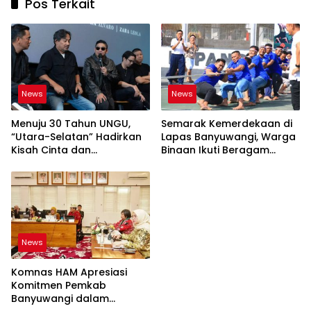
Pos Terkait
News
News
Menuju 30 Tahun UNGU,
Semarak Kemerdekaan di
“Utara-Selatan” Hadirkan
Lapas Banyuwangi, Warga
Kisah Cinta dan
Binaan Ikuti Beragam
Perpisahan
Perlombaan
News
Komnas HAM Apresiasi
Komitmen Pemkab
Banyuwangi dalam