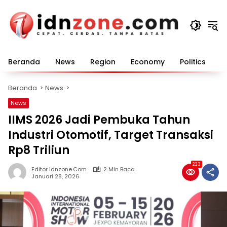
Langsung
ke
konten
Beranda
News
Region
Economy
Politics
E
Beranda
News
News
IIMS 2026 Jadi Pembuka Tahun
Industri Otomotif, Target Transaksi
Rp8 Triliun
223
Editor Idnzone.com
2 Min Baca
Januari 28, 2026