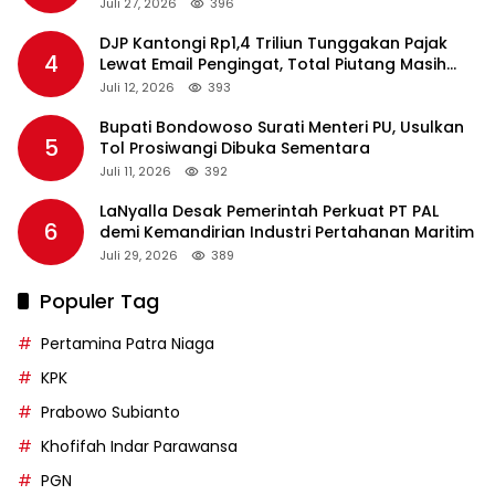
2026
Juli 27, 2026
396
DJP Kantongi Rp1,4 Triliun Tunggakan Pajak
4
Lewat Email Pengingat, Total Piutang Masih
Rp36 Triliun
Juli 12, 2026
393
Bupati Bondowoso Surati Menteri PU, Usulkan
5
Tol Prosiwangi Dibuka Sementara
Juli 11, 2026
392
LaNyalla Desak Pemerintah Perkuat PT PAL
6
demi Kemandirian Industri Pertahanan Maritim
Juli 29, 2026
389
Populer Tag
Pertamina Patra Niaga
KPK
Prabowo Subianto
Khofifah Indar Parawansa
PGN