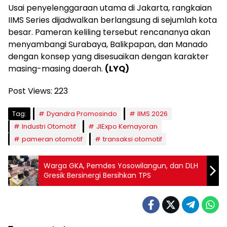
Usai penyelenggaraan utama di Jakarta, rangkaian
IIMS Series dijadwalkan berlangsung di sejumlah kota
besar. Pameran keliling tersebut rencananya akan
menyambangi Surabaya, Balikpapan, dan Manado
dengan konsep yang disesuaikan dengan karakter
masing-masing daerah.
(LYQ)
Post Views:
223
Tag:
Dyandra Promosindo
IIMS 2026
Industri Otomotif
JIExpo Kemayoran
pameran otomotif
transaksi otomotif
Warga GKA, Pemdes Yosowilangun, dan DLH
Gresik Bersinergi Bersihkan TPS