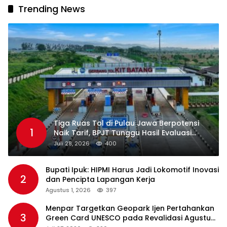
Trending News
Tiga Ruas Tol di Pulau Jawa Berpotensi
1
Naik Tarif, BPJT Tunggu Hasil Evaluasi
Standar Pelayanan
Juli 28, 2026
400
Bupati Ipuk: HIPMI Harus Jadi Lokomotif Inovasi
2
dan Pencipta Lapangan Kerja
Agustus 1, 2026
397
Menpar Targetkan Geopark Ijen Pertahankan
3
Green Card UNESCO pada Revalidasi Agustus