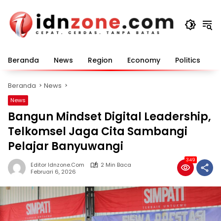
Langsung
ke
konten
Beranda
News
Region
Economy
Politics
E
Beranda
News
News
Bangun Mindset Digital Leadership,
Telkomsel Jaga Cita Sambangi
Pelajar Banyuwangi
349
Editor Idnzone.com
2 Min Baca
Februari 6, 2026