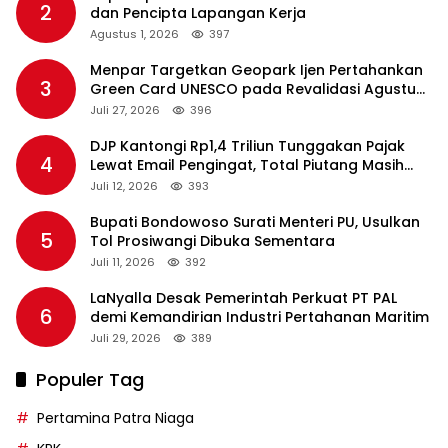
2
dan Pencipta Lapangan Kerja
Agustus 1, 2026
397
Menpar Targetkan Geopark Ijen Pertahankan
3
Green Card UNESCO pada Revalidasi Agustus
2026
Juli 27, 2026
396
DJP Kantongi Rp1,4 Triliun Tunggakan Pajak
4
Lewat Email Pengingat, Total Piutang Masih
Rp36 Triliun
Juli 12, 2026
393
Bupati Bondowoso Surati Menteri PU, Usulkan
5
Tol Prosiwangi Dibuka Sementara
Juli 11, 2026
392
LaNyalla Desak Pemerintah Perkuat PT PAL
6
demi Kemandirian Industri Pertahanan Maritim
Juli 29, 2026
389
Populer Tag
Pertamina Patra Niaga