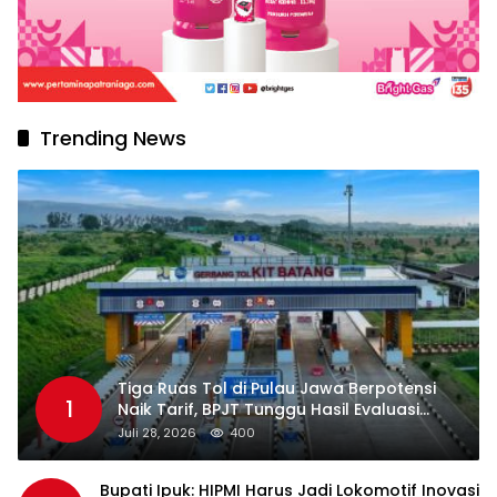
Trending News
Tiga Ruas Tol di Pulau Jawa Berpotensi
1
Naik Tarif, BPJT Tunggu Hasil Evaluasi
Standar Pelayanan
Juli 28, 2026
400
Bupati Ipuk: HIPMI Harus Jadi Lokomotif Inovasi