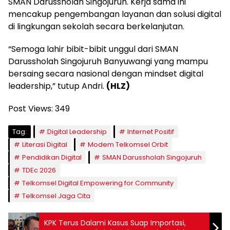
SMAN Darussholah Singojuruh. Kerja sama ini
mencakup pengembangan layanan dan solusi digital
di lingkungan sekolah secara berkelanjutan.
“Semoga lahir bibit-bibit unggul dari SMAN
Darussholah Singojuruh Banyuwangi yang mampu
bersaing secara nasional dengan mindset digital
leadership,” tutup Andri.
(HLZ)
Post Views:
349
Tag:
Digital Leadership
Internet Positif
Literasi Digital
Modem Telkomsel Orbit
Pendidikan Digital
SMAN Darussholah Singojuruh
TDEc 2026
Telkomsel Digital Empowering for Community
Telkomsel Jaga Cita
KPK Terus Dalami Kasus Suap Importasi,