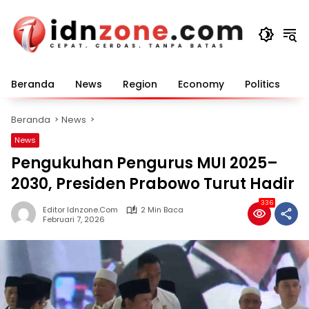
Langsung
ke
konten
Beranda
News
Region
Economy
Politics
E
Beranda
News
News
Pengukuhan Pengurus MUI 2025–
2030, Presiden Prabowo Turut Hadir
336
Editor Idnzone.com
2 Min Baca
Februari 7, 2026