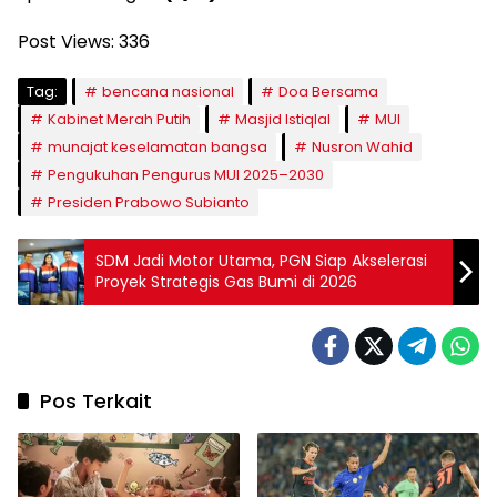
Post Views:
336
Tag:
bencana nasional
Doa Bersama
Kabinet Merah Putih
Masjid Istiqlal
MUI
munajat keselamatan bangsa
Nusron Wahid
Pengukuhan Pengurus MUI 2025–2030
Presiden Prabowo Subianto
SDM Jadi Motor Utama, PGN Siap Akselerasi
Proyek Strategis Gas Bumi di 2026
Pos Terkait