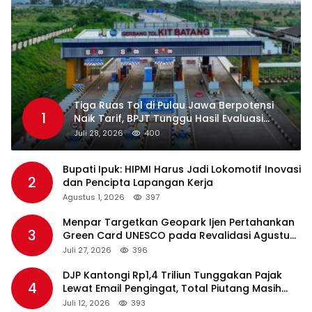
Tiga Ruas Tol di Pulau Jawa Berpotensi
1
Naik Tarif, BPJT Tunggu Hasil Evaluasi
Standar Pelayanan
Juli 28, 2026
400
Bupati Ipuk: HIPMI Harus Jadi Lokomotif Inovasi
2
dan Pencipta Lapangan Kerja
Agustus 1, 2026
397
Menpar Targetkan Geopark Ijen Pertahankan
3
Green Card UNESCO pada Revalidasi Agustus
2026
Juli 27, 2026
396
DJP Kantongi Rp1,4 Triliun Tunggakan Pajak
4
Lewat Email Pengingat, Total Piutang Masih
Rp36 Triliun
Juli 12, 2026
393