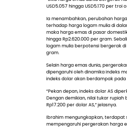
USD5.057 hingga USD5.170 per troi on
Ia menambahkan, perubahan harga
terhadap harga logam mulia di dal
maka harga emas di pasar domestik 
hingga Rp2.620.000 per gram. Sebal
logam mulia berpotensi bergerak di
gram.
Selain harga emas dunia, pergeraka
dipengaruhi oleh dinamika indeks ma
indeks dolar akan berdampak pada ni
“Pekan depan, indeks dolar AS diperk
Dengan demikian, nilai tukar rupiah
Rp17.200 per dolar AS,” jelasnya.
Ibrahim mengungkapkan, terdapat 
mempengaruhi pergerakan harga em