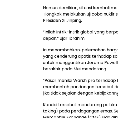
Namun demikian, situasi kembali m
Tiongkok melakukan uji coba nuklir
Presiden Xi Jinping.
“Inilah intrik-intrik global yang b
depan,” ujar Ibrahim.
Ia menambahkan, pelemahan harga em
yang cenderung apatis terhadap sos
untuk menggantikan Jerome Powell
berakhir pada Mei mendatang.
“Pasar menilai Warsh pro terhadap 
membantah pandangan tersebut d
jika tidak sejalan dengan kebijakanny
Kondisi tersebut mendorong pelaku 
taking) pada perdagangan emas. Sela
Mercantile Exchange (CME) juga dini