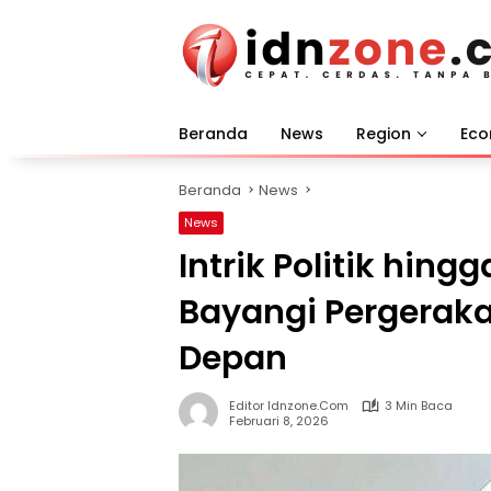
Langsung
ke
konten
Beranda
News
Region
Ec
Beranda
News
News
Intrik Politik hing
Bayangi Pergerak
Depan
Editor Idnzone.com
3 Min Baca
Februari 8, 2026