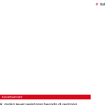
Bah
Advertisement
k, maka level resistansi berada di rentang