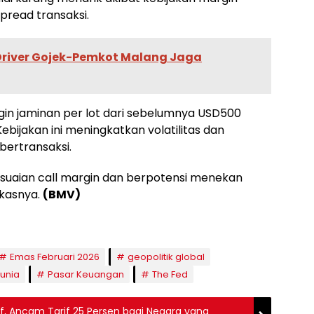
pread transaksi.
 Driver Gojek-Pemkot Malang Jaga
n jaminan per lot dari sebelumnya USD500
ebijakan ini meningkatkan volatilitas dan
bertransaksi.
esuaian call margin dan berpotensi menekan
gkasnya.
(BMV)
Emas Februari 2026
geopolitik global
unia
Pasar Keuangan
The Fed
f, Ancam Tarif 25 Persen bagi Negara yang