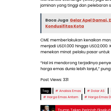
jaminan yang tinggi dan pelebaran s
Baca Juga
Gelar Apel Damai,
Kondusifitas Kota
CME memberlakukan kenaikan margi
menjadi USD1.000 hingga USD2.000. K
menekan minat pelaku pasar untuk 
“Hal ini mendorong terjadinya peny
harga emas dunia lebih lanjut,” pun
Post Views:
331
Tag:
Analisis Emas
Dolar AS
Harga Emas Antam
Harga Emas D
Trump Teken Perintah Eksekuti