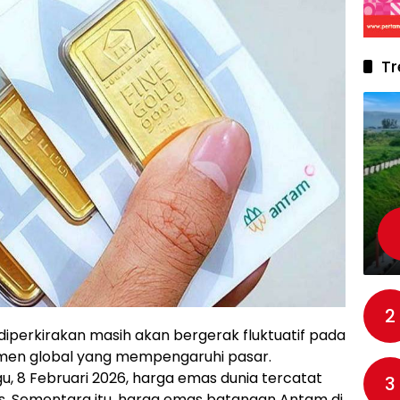
Tr
2
iperkirakan masih akan bergerak fluktuatif pada
imen global yang mempengaruhi pasar.
, 8 Februari 2026, harga emas dunia tercatat
3
ons. Sementara itu, harga emas batangan Antam di