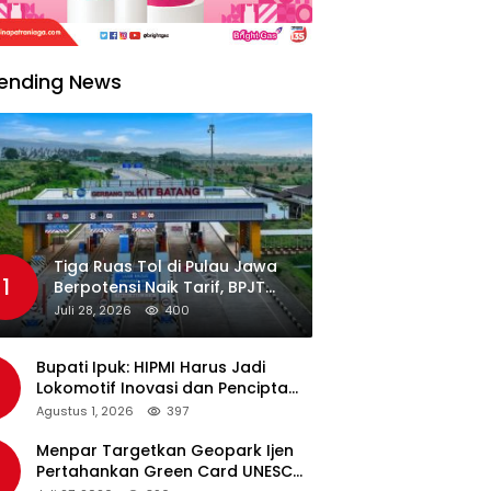
ending News
Tiga Ruas Tol di Pulau Jawa
1
Berpotensi Naik Tarif, BPJT
Tunggu Hasil Evaluasi
Juli 28, 2026
400
Standar Pelayanan
Bupati Ipuk: HIPMI Harus Jadi
Lokomotif Inovasi dan Pencipta
Lapangan Kerja
Agustus 1, 2026
397
Menpar Targetkan Geopark Ijen
Pertahankan Green Card UNESCO