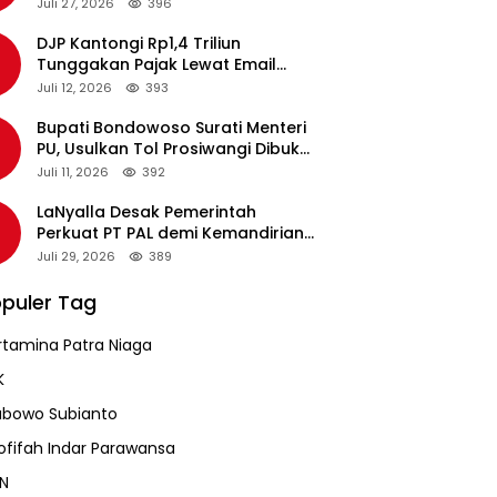
pada Revalidasi Agustus 2026
Juli 27, 2026
396
DJP Kantongi Rp1,4 Triliun
Tunggakan Pajak Lewat Email
Pengingat, Total Piutang Masih
Juli 12, 2026
393
Rp36 Triliun
Bupati Bondowoso Surati Menteri
PU, Usulkan Tol Prosiwangi Dibuka
Sementara
Juli 11, 2026
392
LaNyalla Desak Pemerintah
Perkuat PT PAL demi Kemandirian
Industri Pertahanan Maritim
Juli 29, 2026
389
puler Tag
rtamina Patra Niaga
K
abowo Subianto
ofifah Indar Parawansa
N