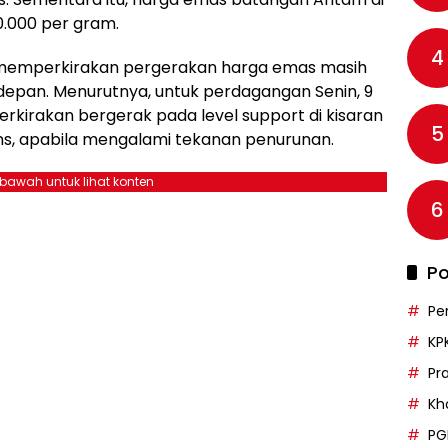
0.000 per gram.
4
i memperkirakan pergerakan harga emas masih
depan. Menurutnya, untuk perdagangan Senin, 9
erkirakan bergerak pada level support di kisaran
5
ons, apabila mengalami tekanan penurunan.
ebawah untuk lihat konten
6
Po
Pe
KP
Pr
Kh
PG