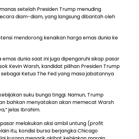
emanas setelah Presiden Trump menuding
 secara diam-diam, yang langsung dibantah oleh
erpotensi mendorong kenaikan harga emas dunia ke
as dunia saat ini juga dipengaruhi sikap pasar
ok Kevin Warsh, kandidat pilihan Presiden Trump
 sebagai Ketua The Fed yang masa jabatannya
kebijakan suku bunga tinggi. Namun, Trump
an bahkan menyatakan akan memecat Warsh
a,” jelas Ibrahim.
pasar melakukan aksi ambil untung (profit
in itu, kondisi bursa berjangka Chicago
lai kurang menarik akibat kebijakan margin