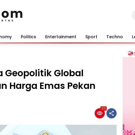
onomy
Politics
Entertainment
Sport
Techno
L
ga Geopolitik Global
an Harga Emas Pekan
331