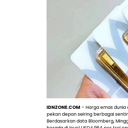
IDNZONE.COM
– Harga emas dunia d
pekan depan seiring berbagai sent
Berdasarkan data Bloomberg, Minggu
berada di level USD4.964 per troi 